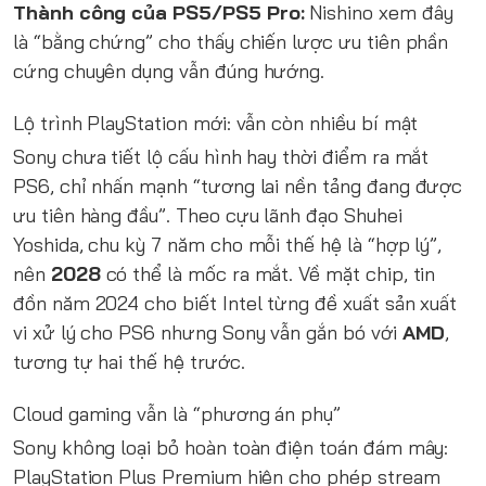
Thành công của PS5/PS5 Pro:
Nishino xem đây
là “bằng chứng” cho thấy chiến lược ưu tiên phần
cứng chuyên dụng vẫn đúng hướng.
Lộ trình PlayStation mới: vẫn còn nhiều bí mật
Sony chưa tiết lộ cấu hình hay thời điểm ra mắt
PS6, chỉ nhấn mạnh “tương lai nền tảng đang được
ưu tiên hàng đầu”. Theo cựu lãnh đạo Shuhei
Yoshida, chu kỳ 7 năm cho mỗi thế hệ là “hợp lý”,
nên
2028
có thể là mốc ra mắt. Về mặt chip, tin
đồn năm 2024 cho biết Intel từng đề xuất sản xuất
vi xử lý cho PS6 nhưng Sony vẫn gắn bó với
AMD
,
tương tự hai thế hệ trước.
Cloud gaming vẫn là “phương án phụ”
Sony không loại bỏ hoàn toàn điện toán đám mây:
PlayStation Plus Premium hiện cho phép stream