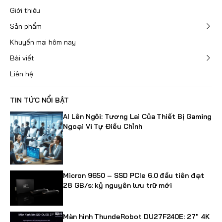
Giới thiệu
Sản phẩm
Khuyến mại hôm nay
Bài viết
Liên hệ
TIN TỨC NỔI BẬT
AI Lên Ngôi: Tương Lai Của Thiết Bị Gaming
Ngoại Vi Tự Điều Chỉnh
Micron 9650 – SSD PCIe 6.0 đầu tiên đạt
28 GB/s: kỷ nguyên lưu trữ mới
Màn hình ThundeRobot DU27F240E: 27" 4K