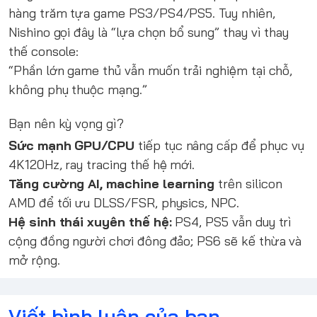
hàng trăm tựa game PS3/PS4/PS5. Tuy nhiên,
Nishino gọi đây là “lựa chọn bổ sung” thay vì thay
thế console:
“Phần lớn game thủ vẫn muốn trải nghiệm tại chỗ,
không phụ thuộc mạng.”
Bạn nên kỳ vọng gì?
Sức mạnh GPU/CPU
tiếp tục nâng cấp để phục vụ
4K120Hz, ray tracing thế hệ mới.
Tăng cường AI, machine learning
trên silicon
AMD để tối ưu DLSS/FSR, physics, NPC.
Hệ sinh thái xuyên thế hệ:
PS4, PS5 vẫn duy trì
cộng đồng người chơi đông đảo; PS6 sẽ kế thừa và
mở rộng.
Viết bình luận của bạn