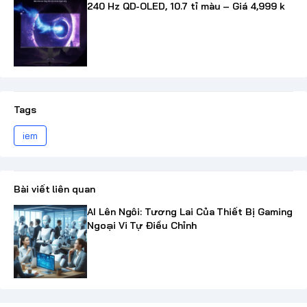
240 Hz QD-OLED, 10.7 tỉ màu – Giá 4,999 k
Tags
iem
Bài viết liên quan
AI Lên Ngôi: Tương Lai Của Thiết Bị Gaming
Ngoại Vi Tự Điều Chỉnh