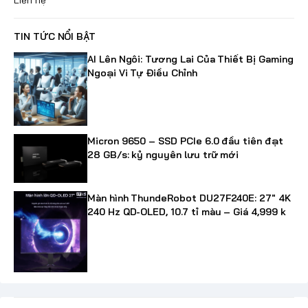
TIN TỨC NỔI BẬT
AI Lên Ngôi: Tương Lai Của Thiết Bị Gaming
Ngoại Vi Tự Điều Chỉnh
Micron 9650 – SSD PCIe 6.0 đầu tiên đạt
28 GB/s: kỷ nguyên lưu trữ mới
Màn hình ThundeRobot DU27F240E: 27" 4K
240 Hz QD-OLED, 10.7 tỉ màu – Giá 4,999 k