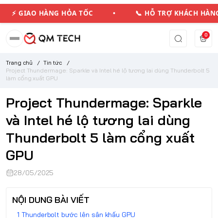
GIAO HÀNG HỎA TỐC • 📞 HỖ TRỢ KHÁCH HÀNG
0
Trang chủ
/
Tin tức
/
Project Thundermage: Sparkle và Intel hé lộ tương lai dùng Thunderbolt 5
làm cổng xuất GPU
Project Thundermage: Sparkle
và Intel hé lộ tương lai dùng
Thunderbolt 5 làm cổng xuất
GPU
28/05/2025
NỘI DUNG BÀI VIẾT
Thunderbolt bước lên sân khấu GPU