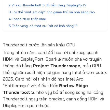
Vì sao Thunderbolt 5 đủ tầm thay DisplayPort?
Lợi thế “một sợi cáp” cho game thủ và nhà sáng tạo
Thách thức triển khai
Triển vọng: có thật sự “rất có khả năng”?
Thunderbolt bước lên sân khấu GPU
Trong nhiều năm, card đồ họa rời chỉ xoay quanh
HDMI và DisplayPort. Sparkle muốn phá vỡ truyền
thống đó bằng
Project Thundermage
, mẫu GPU
thử nghiệm xuất hiện tại gian hàng Intel ở Computex
2025. Card nối kết nhân đồ họa Intel Arc
“Battlemage” với điều khiển
Barlow Ridge
Thunderbolt 5
, nhờ vậy bố trí song song hai cổng
Thunderbolt ngay trên bracket, cạnh cổng HDMI và
DisplayPort quen thuộc.