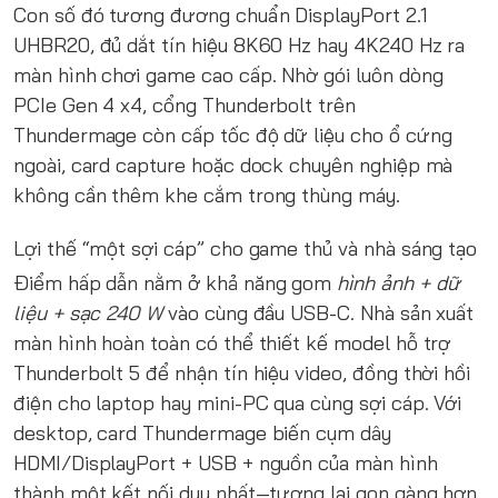
Con số đó tương đương chuẩn DisplayPort 2.1
UHBR20, đủ dắt tín hiệu 8K60 Hz hay 4K240 Hz ra
màn hình chơi game cao cấp. Nhờ gói luôn dòng
PCIe Gen 4 x4, cổng Thunderbolt trên
Thundermage còn cấp tốc độ dữ liệu cho ổ cứng
ngoài, card capture hoặc dock chuyên nghiệp mà
không cần thêm khe cắm trong thùng máy.
Lợi thế “một sợi cáp” cho game thủ và nhà sáng tạo
Điểm hấp dẫn nằm ở khả năng gom
hình ảnh + dữ
liệu + sạc 240 W
vào cùng đầu USB-C. Nhà sản xuất
màn hình hoàn toàn có thể thiết kế model hỗ trợ
Thunderbolt 5 để nhận tín hiệu video, đồng thời hồi
điện cho laptop hay mini-PC qua cùng sợi cáp. Với
desktop, card Thundermage biến cụm dây
HDMI/DisplayPort + USB + nguồn của màn hình
thành một kết nối duy nhất—tương lai gọn gàng hơn