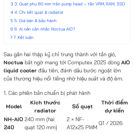
3. Quạt phụ 80 mm trên pump head – tản VRM, RAM, SSD
4. Chi tiết quạt & radiator
5. Giá bán & bảo hành
6. Ai nên cân nhắc Noctua AIO?
7. Kết luận
Sau gần hai thập kỷ chỉ trung thành với tản gió,
Noctua
bất ngờ mang tới Computex 2025 dòng
AIO
liquid cooler
đầu tiên, đánh dấu bước ngoặt lớn
của thương hiệu nổi tiếng nhờ hiệu suất và độ êm.
1. Các phiên bản chuẩn bị phát hành
Kích thước
Thời điểm
Model
Số quạt
radiator
dự kiến
NH-AIO
240 mm (hai
2 × NF-
Q1 / 2026
240
quạt 120 mm)
A12x25 PWM