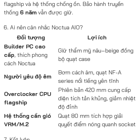
flagship và hệ thống chống ồn. Bảo hành truyền
thống
6 năm
vẫn được giữ.
6. Ai nên cân nhắc Noctua AIO?
Đối tượng
Lợi ích
Builder PC cao
Giữ thẩm mỹ nâu–beige đồng
cấp
, thích phong
bộ quạt case
cách Noctua
Bơm cách âm, quạt NF-A
Người yêu độ êm
series nổi tiếng yên tĩnh
Phiên bản 420 mm cung cấp
Overclocker CPU
diện tích tản khủng, giảm nhiệt
flagship
độ đỉnh
Hệ thống cần gió
Quạt 80 mm tích hợp giải
VRM/M.2
quyết điểm nóng quanh socket
7. Kết luận