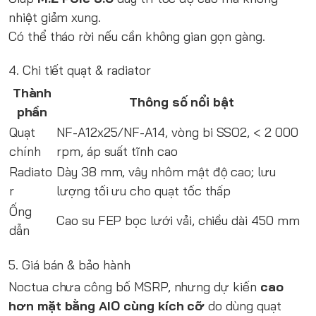
nhiệt giảm xung.
Có thể tháo rời nếu cần không gian gọn gàng.
4. Chi tiết quạt & radiator
Thành
Thông số nổi bật
phần
Quạt
NF-A12x25/NF-A14, vòng bi SSO2, < 2 000
chính
rpm, áp suất tĩnh cao
Radiato
Dày 38 mm, vây nhôm mật độ cao; lưu
r
lượng tối ưu cho quạt tốc thấp
Ống
Cao su FEP bọc lưới vải, chiều dài 450 mm
dẫn
5. Giá bán & bảo hành
Noctua chưa công bố MSRP, nhưng dự kiến
cao
hơn mặt bằng AIO cùng kích cỡ
do dùng quạt