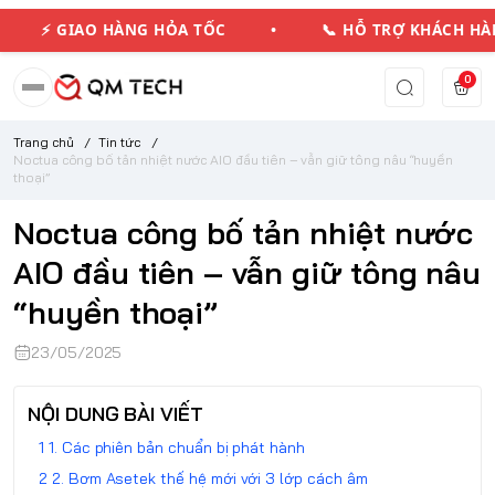
⚡ GIAO HÀNG HỎA TỐC • 📞 HỖ TRỢ KHÁCH H
0
Trang chủ
/
Tin tức
/
Noctua công bố tản nhiệt nước AIO đầu tiên – vẫn giữ tông nâu “huyền
thoại”
Noctua công bố tản nhiệt nước
AIO đầu tiên – vẫn giữ tông nâu
“huyền thoại”
23/05/2025
NỘI DUNG BÀI VIẾT
1. Các phiên bản chuẩn bị phát hành
2. Bơm Asetek thế hệ mới với 3 lớp cách âm