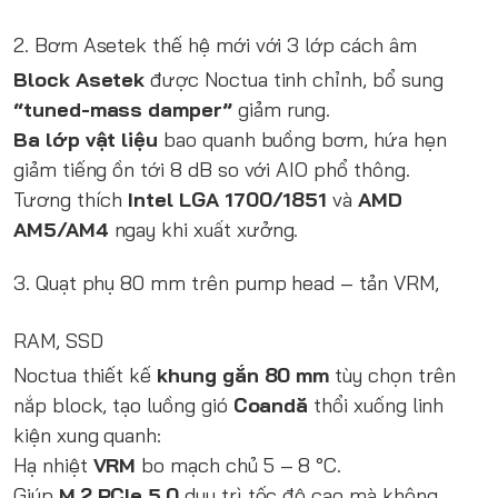
2. Bơm Asetek thế hệ mới với 3 lớp cách âm
Block Asetek
được Noctua tinh chỉnh, bổ sung
“tuned-mass damper”
giảm rung.
Ba lớp vật liệu
bao quanh buồng bơm, hứa hẹn
giảm tiếng ồn tới 8 dB so với AIO phổ thông.
Tương thích
Intel LGA 1700/1851
và
AMD
AM5/AM4
ngay khi xuất xưởng.
3. Quạt phụ 80 mm trên pump head – tản VRM,
RAM, SSD
Noctua thiết kế
khung gắn 80 mm
tùy chọn trên
nắp block, tạo luồng gió
Coandă
thổi xuống linh
kiện xung quanh:
Hạ nhiệt
VRM
bo mạch chủ 5 – 8 °C.
Giúp
M.2 PCIe 5.0
duy trì tốc độ cao mà không