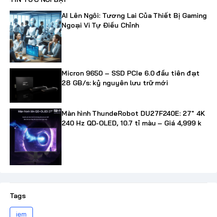
AI Lên Ngôi: Tương Lai Của Thiết Bị Gaming
Ngoại Vi Tự Điều Chỉnh
Micron 9650 – SSD PCIe 6.0 đầu tiên đạt
28 GB/s: kỷ nguyên lưu trữ mới
Màn hình ThundeRobot DU27F240E: 27" 4K
240 Hz QD-OLED, 10.7 tỉ màu – Giá 4,999 k
Tags
iem