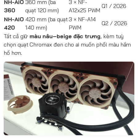
NH-AIO
360 mm (ba
3 × NF-
Q1 / 2026
360
quạt 120 mm)
A12x25 PWM
NH-AIO
420 mm (ba quạt
3 × NF-A14
Q2 / 2026
420
140 mm)
PWM
Tất cả giữ
màu nâu–beige đặc trưng
, kèm tuỳ
chọn quạt Chromax đen cho ai muốn phối màu hầm
hố hơn.