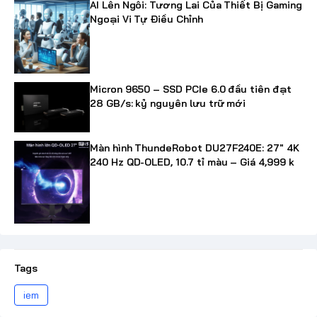
AI Lên Ngôi: Tương Lai Của Thiết Bị Gaming
Ngoại Vi Tự Điều Chỉnh
Micron 9650 – SSD PCIe 6.0 đầu tiên đạt
28 GB/s: kỷ nguyên lưu trữ mới
Màn hình ThundeRobot DU27F240E: 27" 4K
240 Hz QD-OLED, 10.7 tỉ màu – Giá 4,999 k
Tags
iem