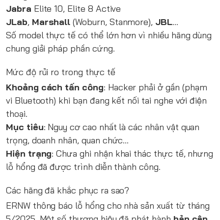
Jabra
Elite 10, Elite 8 Active
JLab
,
Marshall
(Woburn, Stanmore),
JBL
…
Số model thực tế có thể lớn hơn vì nhiều hãng dùng
chung giải pháp phần cứng.
Mức độ rủi ro trong thực tế
Khoảng cách tấn công
: Hacker phải ở gần (phạm
vi Bluetooth) khi bạn đang kết nối tai nghe với điện
thoại.
Mục tiêu
: Nguy cơ cao nhất là các nhân vật quan
trọng, doanh nhân, quan chức…
Hiện trạng
: Chưa ghi nhận khai thác thực tế, nhưng
lỗ hổng đã được trình diễn thành công.
Các hãng đã khắc phục ra sao?
ERNW thông báo lỗ hổng cho nhà sản xuất từ tháng
5/2025. Một số thương hiệu đã phát hành
bản cập