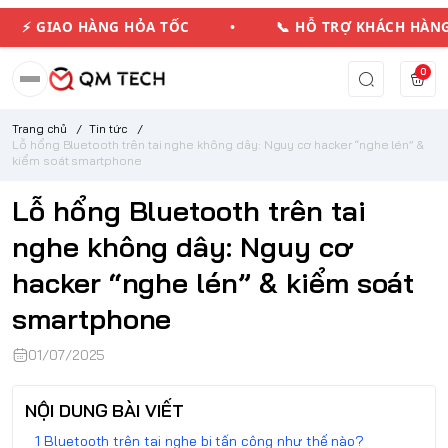
GIAO HÀNG HỎA TỐC • 📞 HỖ TRỢ KHÁCH HÀNG
0
Trang chủ
/
Tin tức
/
Lỗ hổng Bluetooth trên tai nghe không dây: Nguy cơ hacker “nghe lén” &
kiểm soát smartphone
Lỗ hổng Bluetooth trên tai
nghe không dây: Nguy cơ
hacker “nghe lén” & kiểm soát
smartphone
01/07/2025
NỘI DUNG BÀI VIẾT
Bluetooth trên tai nghe bị tấn công như thế nào?