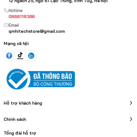
12 ngách 25, ngõ 61 Lạc Trung, Vĩnh Tuy, Hà Nội
Hotline
0866118386
Email
qmhitechstore@gmail.com
Mạng xã hội
Hỗ trợ khách hàng
Chính sách
Tổng đài hỗ trợ