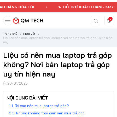
O HÀNG HỎA TỐC • 📞 HỖ TRỢ KHÁCH HÀNG 24
0
Trang chủ
/
Mẹo vặt
/
Liệu có nên mua laptop trả góp không? Nơi bán laptop trả góp uy tín hiện
nay
Liệu có nên mua laptop trả góp
không? Nơi bán laptop trả góp
uy tín hiện nay
20/01/2025
NỘI DUNG BÀI VIẾT
1. Tại sao nên mua laptop trả góp?
2. Những khoảng thời gian nên mua trả góp