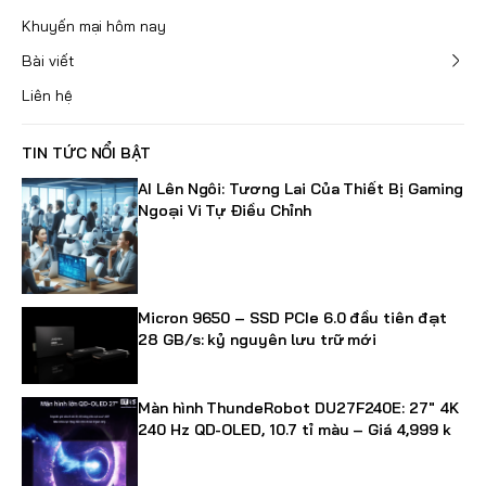
Khuyến mại hôm nay
Bài viết
Liên hệ
TIN TỨC NỔI BẬT
AI Lên Ngôi: Tương Lai Của Thiết Bị Gaming
Ngoại Vi Tự Điều Chỉnh
Micron 9650 – SSD PCIe 6.0 đầu tiên đạt
28 GB/s: kỷ nguyên lưu trữ mới
Màn hình ThundeRobot DU27F240E: 27" 4K
240 Hz QD-OLED, 10.7 tỉ màu – Giá 4,999 k