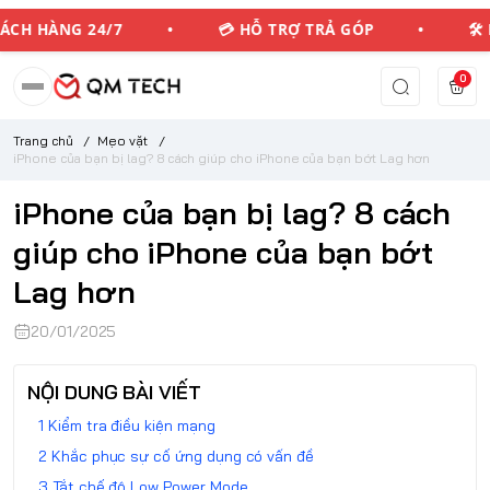
CH HÀNG 24/7 • 💳 HỖ TRỢ TRẢ GÓP • 🛠️ B
0
Trang chủ
/
Mẹo vặt
/
iPhone của bạn bị lag? 8 cách giúp cho iPhone của bạn bớt Lag hơn
iPhone của bạn bị lag? 8 cách
giúp cho iPhone của bạn bớt
Lag hơn
20/01/2025
NỘI DUNG BÀI VIẾT
Kiểm tra điều kiện mạng
Khắc phục sự cố ứng dụng có vấn đề
Tắt chế độ Low Power Mode