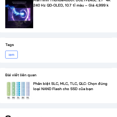
Màn hình ThundeRobot DU27F240E: 27" 4K
240 Hz QD-OLED, 10.7 tỉ màu – Giá 4,999 k
Tags
iem
Bài viết liên quan
Phân biệt SLC, MLC, TLC, QLC: Chọn đúng
loại NAND Flash cho SSD của bạn