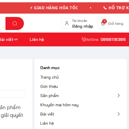
⚡ GIAO HÀNG HỎA TỐC • 📞 HỖ TRỢ KHÁC
Tài khoản
0
Giỏ hàng
Đăng nhập
Bài viết
Liên hệ
Hotline:
0866118386
Danh mục
Trang chủ
Giới thiệu
Sản phẩm
Khuyến mại hôm nay
 sản phẩm
Bài viết
giải quyết
Liên hệ