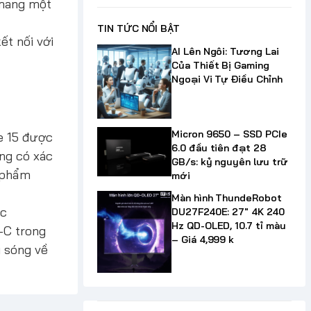
 mang một
TIN TỨC NỔI BẬT
ết nối với
AI Lên Ngôi: Tương Lai
Của Thiết Bị Gaming
Ngoại Vi Tự Điều Chỉnh
Micron 9650 – SSD PCIe
ne 15 được
6.0 đầu tiên đạt 28
ng có xác
GB/s: kỷ nguyên lưu trữ
n phẩm
mới
Màn hình ThundeRobot
ếc
DU27F240E: 27" 4K 240
Hz QD-OLED, 10.7 tỉ màu
-C trong
– Giá 4,999 k
ủ sóng về