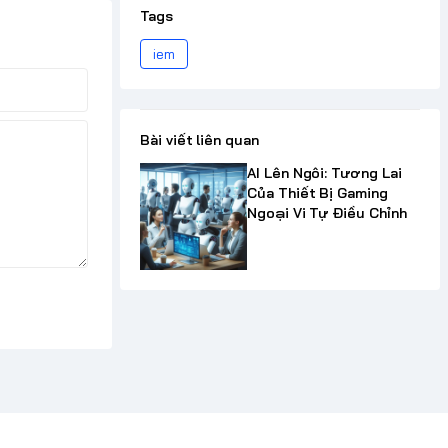
Tags
iem
Bài viết liên quan
AI Lên Ngôi: Tương Lai
Của Thiết Bị Gaming
Ngoại Vi Tự Điều Chỉnh