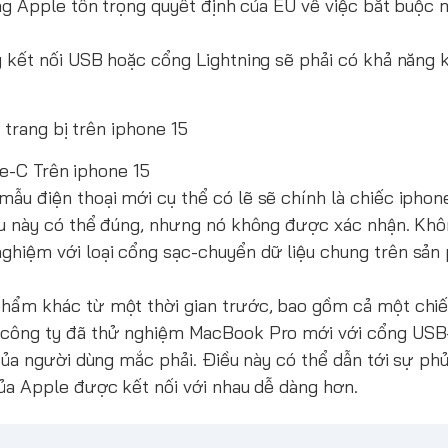
ằng Apple tôn trọng quyết định của EU về việc bắt buộc
 kết nối USB hoặc cổng Lightning sẽ phải có khả năng k
e-C Trên iphone 15
ẫu điện thoại mới cụ thể có lẽ sẽ chính là chiếc ipho
ều này có thể đúng, nhưng nó không được xác nhận. Khô
ghiệm với loại cổng sạc-chuyển dữ liệu chung trên sả
phẩm khác từ một thời gian trước, bao gồm cả một chi
g công ty đã thử nghiệm MacBook Pro mới với cổng USB
 của người dùng mắc phải. Điều này có thể dẫn tới sự ph
của Apple được kết nối với nhau dễ dàng hơn.