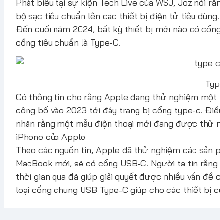
Phát biểu tại sự kiện Tech Live của WSJ, Joz nói r
bộ sạc tiêu chuẩn lên các thiết bị điện tử tiêu dùng.
Đến cuối năm 2024, bất kỳ thiết bị mới nào có cổng
cổng tiêu chuẩn là Type-C.
Typ
Có thông tin cho rằng Apple đang thử nghiệm một m
công bố vào 2023 tới đây trang bị cổng type-c. Đi
nhận rằng một mẫu điện thoại mới đang được thử n
iPhone của Apple
Theo các nguồn tin, Apple đã thử nghiệm các sản 
MacBook mới, sẽ có cổng USB-C. Người ta tin rằn
thời gian qua đã giúp giải quyết được nhiều vấn đề
loại cổng chung USB Type-C giúp cho các thiết bị 