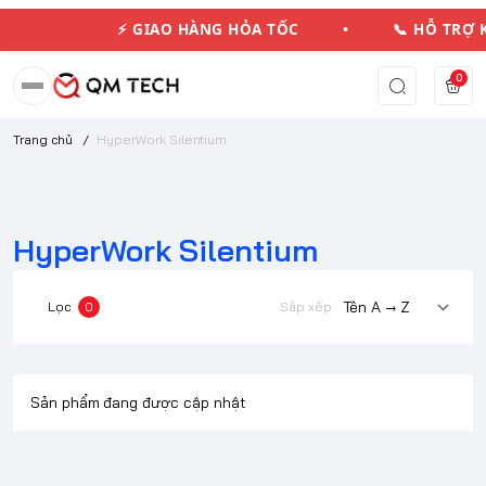
⚡ GIAO HÀNG HỎA TỐC • 📞 HỖ TRỢ
0
Trang chủ
/
HyperWork Silentium
HyperWork Silentium
Lọc
0
Sắp xếp
Sản phẩm đang được cập nhật