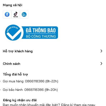
Mạng xã hội
Hỗ trợ khách hàng
Chính sách
Tổng đài hỗ trợ
Gọi mua hàng: 0866118386 (8h-22h)
Gọi bảo hành: 0866118386 (8h-20h)
Đăng ký nhận ưu đãi
Bạn muốn nhận khuyến mãi đặc biệt? Đăng kí tham gia ngay