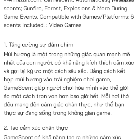
1. Tăng cường sự đắm chìm
Mùi hương là một trong những giác quan mạnh mẽ
nhất của con người, có khả năng kích thích cảm xúc
và gợi lại ký ức một cách sâu sắc. Bằng cách kết
hợp mùi hương vào trải nghiệm chơi game,
GameScent giúp người chơi hòa mình vào thế giới
ảo một cách trọn vẹn hơn bao giờ hết. Mỗi hơi thở
đều mang đến cảm giác chân thực, như thể bạn
thực sự đang sống trong không gian game.
2. Tạo cảm xúc chân thực
GameScent có khả năng tạo ra những cảm xúc