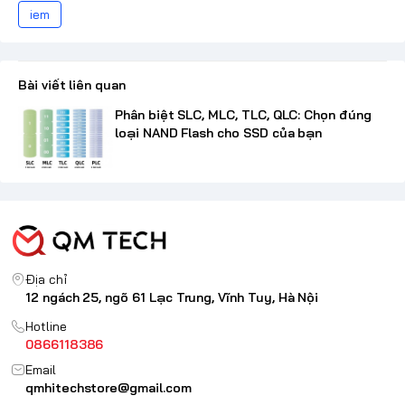
iem
Bài viết liên quan
Phân biệt SLC, MLC, TLC, QLC: Chọn đúng
loại NAND Flash cho SSD của bạn
Địa chỉ
12 ngách 25, ngõ 61 Lạc Trung, Vĩnh Tuy, Hà Nội
Hotline
0866118386
Email
qmhitechstore@gmail.com