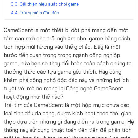
3. Cải thiện hiệu suất chơi game
4. Trải nghiệm độc đáo
GameScent là một thiết bị đột phá mang đến một
tầm cao mới cho trải nghiệm chơi game bằng cách
tích hợp mùi hương vào thế giới ảo. Đây là một
bước tiến quan trọng trong ngành công nghiệp
game, hứa hẹn sẽ thay đổi hoàn toàn cách chúng ta
thưởng thức các tựa game yêu thích. Hãy cùng
khám phá công nghệ độc đáo này và những lợi ích
tuyệt vời mà nó mang lại.Công nghệ GameScent
hoạt động như thế nào?
Trái tim của GameScent là một hộp mực chứa các
loại tinh dầu đa dạng, được kích hoạt theo thời gian
thực dựa trên những gì đang diễn ra trong game. Hệ
thống này sử dụng thuật toán tiên tiến để phân tích