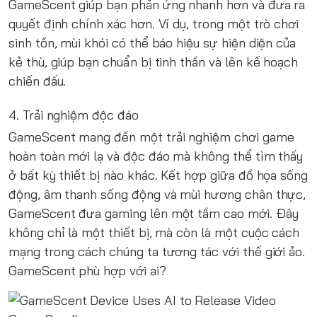
GameScent giúp bạn phản ứng nhanh hơn và đưa ra
quyết định chính xác hơn. Ví dụ, trong một trò chơi
sinh tồn, mùi khói có thể báo hiệu sự hiện diện của
kẻ thù, giúp bạn chuẩn bị tinh thần và lên kế hoạch
chiến đấu.
4. Trải nghiệm độc đáo
GameScent mang đến một trải nghiệm chơi game
hoàn toàn mới lạ và độc đáo mà không thể tìm thấy
ở bất kỳ thiết bị nào khác. Kết hợp giữa đồ họa sống
động, âm thanh sống động và mùi hương chân thực,
GameScent đưa gaming lên một tầm cao mới. Đây
không chỉ là một thiết bị, mà còn là một cuộc cách
mạng trong cách chúng ta tương tác với thế giới ảo.
GameScent phù hợp với ai?