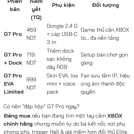
Phiên
niêm
Phụ kiện
Đối tượng
bản
yết
(TQ)
Dongle 2.4 G
469
Game thủ cần XBOX
G7 Pro
+ cáp USB-C
NDT
lic., đa nền tảng
3 m
Thêm dock
G7 Pro
719
Setup bàn chơi gọn
sạc không
+ Dock
NDT
gàng
dây RGB
G7 Pro
Skin EVA, loa
Fan sưu tầm IP, hiệu
999
EVA
mini + voice
ứng âm thanh độc
NDT
Limited
pack
quyền
Có nên “đập hộp” G7 Pro ngay?
Đáng mua
nếu bạn đang tìm một tay cầm
XBOX
chính hãng
nhưng muốn tự do ba kết nối, nút phụ
phong phú, trigger Hall & giá mềm hơn đối thủ Elite.