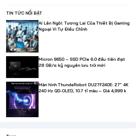
TIN TỨC NỔI BẬT
AI Lên Ngôi: Tương Lai Của Thiết Bị Gaming
Ngoại Vi Tự Điều Chỉnh
Micron 9650 – SSD PCIe 6.0 đầu tiên đạt
28 GB/s: kỷ nguyên lưu trữ mới
Màn hình ThundeRobot DU27F240E: 27" 4K
240 Hz QD-OLED, 10.7 tỉ màu – Giá 4,999 k