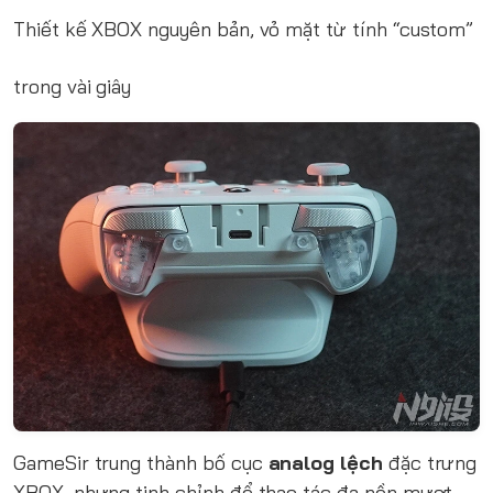
Thiết kế XBOX nguyên bản, vỏ mặt từ tính “custom”
trong vài giây
GameSir trung thành bố cục
analog lệch
đặc trưng
XBOX, nhưng tinh chỉnh để thao tác đa nền mượt