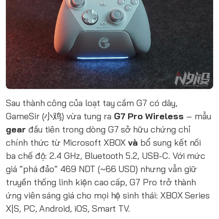
Sau thành công của loạt tay cầm G7 có dây,
GameSir (小鸡) vừa tung ra
G7 Pro Wireless
– mẫu
gear
đầu tiên trong dòng G7 sở hữu chứng chỉ
chính thức từ Microsoft XBOX
và
bổ sung kết nối
ba chế độ: 2.4 GHz, Bluetooth 5.2, USB-C. Với mức
giá “phá đảo” 469 NDT (~66 USD) nhưng vẫn giữ
truyền thống linh kiện cao cấp, G7 Pro trở thành
ứng viên sáng giá cho mọi hệ sinh thái: XBOX Series
X|S, PC, Android, iOS, Smart TV.