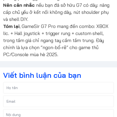
Nên cân nhắc
nếu bạn đã sở hữu G7 có dây: nâng
cấp chủ yếu ở kết nối không dây, nút shoulder phụ
và shell DIY.
Tóm lại
, GameSir G7 Pro mang đến combo: XBOX
lic. + Hall joystick + trigger rung + custom shell,
trong tầm giá chỉ ngang tay cầm tầm trung. Đây
chính là lựa chọn “ngon-bổ-rẻ” cho game thủ
PC/Console mùa hè 2025.
Viết bình luận của bạn