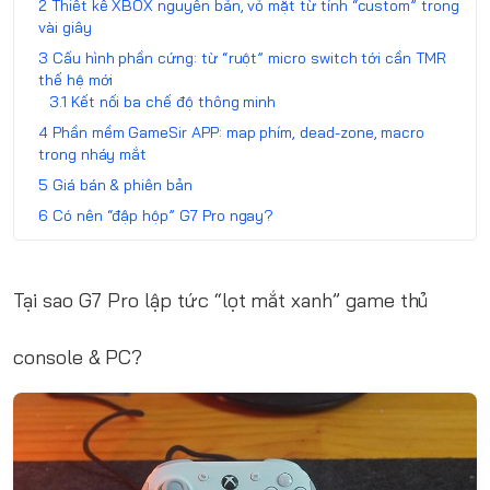
Thiết kế XBOX nguyên bản, vỏ mặt từ tính “custom” trong
vài giây
Cấu hình phần cứng: từ “ruột” micro switch tới cần TMR
thế hệ mới
Kết nối ba chế độ thông minh
Phần mềm GameSir APP: map phím, dead-zone, macro
trong nháy mắt
Giá bán & phiên bản
Có nên “đập hộp” G7 Pro ngay?
Tại sao G7 Pro lập tức “lọt mắt xanh” game thủ
console & PC?