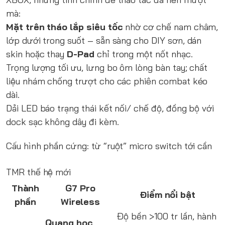
mà:
Mặt trên tháo lắp siêu tốc
nhờ cơ chế nam châm,
lớp dưới trong suốt – sẵn sàng cho DIY sơn, dán
skin hoặc thay
D-Pad
chỉ trong một nốt nhạc.
Trọng lượng tối ưu, lưng bo ôm lòng bàn tay; chất
liệu nhám chống trượt cho các phiên combat kéo
dài.
Dải LED báo trạng thái kết nối/ chế độ, đồng bộ với
dock sạc không dây đi kèm.
Cấu hình phần cứng: từ “ruột” micro switch tới cần
TMR thế hệ mới
Thành
G7 Pro
Điểm nổi bật
phần
Wireless
Độ bền >100 tr lần, hành
Quang học