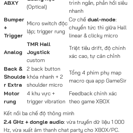
ABXY
trình ngắn, phản hồi siêu
(Optical)
nhanh
Bumper
Cơ chế
dual-mode
:
Micro switch độc
+
chuyển tức thì giữa Hall
lập; trigger rung
Trigger
linear & clicky micro
TMR Hall
Triệt tiêu drift, độ chính
Analog
Joystick
xác cao, tự cân chỉnh
custom
Back &
2 back button
Tổng 4 phím phụ map
Shoulde
khóa nhanh + 2
macro qua app GameSir
r Extra
shoulder micro
Motor
4 khu vực +
Feedback chính xác
rung
trigger vibration
theo game XBOX
Kết nối ba chế độ thông minh
2.4 GHz + dongle audio
: vừa truyền dữ liệu 1 000
Hz, vừa xuất âm thanh chat party cho XBOX/PC.