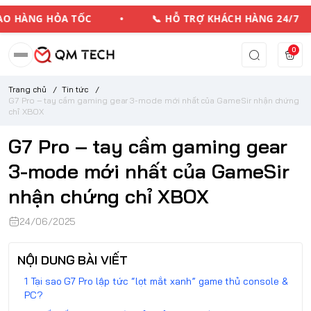
HÀNG HỎA TỐC • 📞 HỖ TRỢ KHÁCH HÀNG 24/7
0
Trang chủ
/
Tin tức
/
G7 Pro – tay cầm gaming gear 3-mode mới nhất của GameSir nhận chứng
chỉ XBOX
G7 Pro – tay cầm gaming gear
3-mode mới nhất của GameSir
nhận chứng chỉ XBOX
24/06/2025
NỘI DUNG BÀI VIẾT
Tại sao G7 Pro lập tức “lọt mắt xanh” game thủ console &
PC?