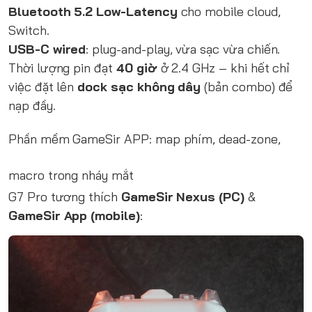
Bluetooth 5.2 Low-Latency
cho mobile cloud,
Switch.
USB-C wired
: plug-and-play, vừa sạc vừa chiến.
Thời lượng pin đạt
40 giờ
ở 2.4 GHz – khi hết chỉ
việc đặt lên
dock sạc không dây
(bản combo) để
nạp đầy.
Phần mềm GameSir APP: map phím, dead-zone,
macro trong nháy mắt
G7 Pro tương thích
GameSir Nexus (PC)
&
GameSir App (mobile)
: