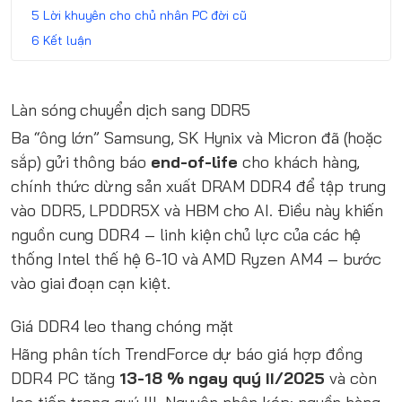
Lời khuyên cho chủ nhân PC đời cũ
Kết luận
Làn sóng chuyển dịch sang DDR5
Ba “ông lớn” Samsung, SK Hynix và Micron đã (hoặc
sắp) gửi thông báo
end-of-life
cho khách hàng,
chính thức dừng sản xuất DRAM DDR4 để tập trung
vào DDR5, LPDDR5X và HBM cho AI. Điều này khiến
nguồn cung DDR4 – linh kiện chủ lực của các hệ
thống Intel thế hệ 6-10 và AMD Ryzen AM4 – bước
vào giai đoạn cạn kiệt.
Giá DDR4 leo thang chóng mặt
Hãng phân tích TrendForce dự báo giá hợp đồng
DDR4 PC tăng
13-18 % ngay quý II/2025
và còn