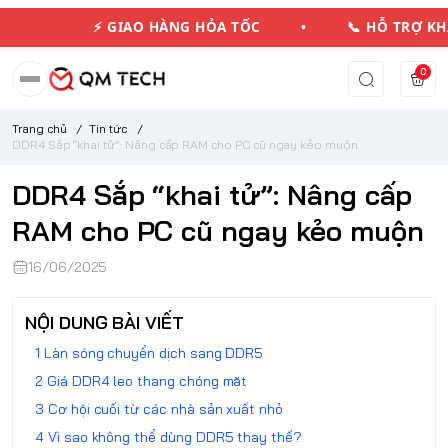
⚡ GIAO HÀNG HỎA TỐC • 📞 HỖ TRỢ KHÁC
0
Trang chủ
/
Tin tức
/
DDR4 Sắp “khai tử”: Nâng cấp RAM cho PC cũ ngay kẻo muộn
DDR4 Sắp “khai tử”: Nâng cấp
RAM cho PC cũ ngay kẻo muộn
16/06/2025
NỘI DUNG BÀI VIẾT
Làn sóng chuyển dịch sang DDR5
Giá DDR4 leo thang chóng mặt
Cơ hội cuối từ các nhà sản xuất nhỏ
Vì sao không thể dùng DDR5 thay thế?