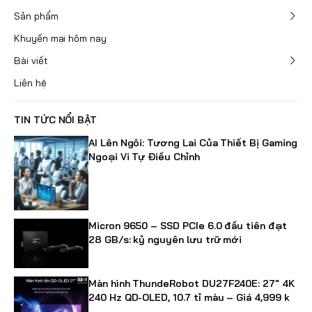
Sản phẩm
Khuyến mại hôm nay
Bài viết
Liên hệ
TIN TỨC NỔI BẬT
AI Lên Ngôi: Tương Lai Của Thiết Bị Gaming
Ngoại Vi Tự Điều Chỉnh
Micron 9650 – SSD PCIe 6.0 đầu tiên đạt
28 GB/s: kỷ nguyên lưu trữ mới
Màn hình ThundeRobot DU27F240E: 27" 4K
240 Hz QD-OLED, 10.7 tỉ màu – Giá 4,999 k