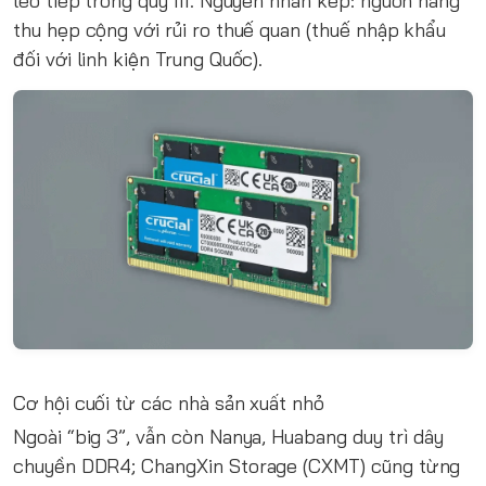
leo tiếp trong quý III. Nguyên nhân kép: nguồn hàng
thu hẹp cộng với rủi ro thuế quan (thuế nhập khẩu
đối với linh kiện Trung Quốc).
Cơ hội cuối từ các nhà sản xuất nhỏ
Ngoài “big 3”, vẫn còn Nanya, Huabang duy trì dây
chuyền DDR4; ChangXin Storage (CXMT) cũng từng