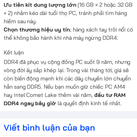
Ưu tiên kit dung lượng lớn
(16 GB × 2 hoặc 32 GB
× 2) nhằm kéo dài tuổi thọ PC, tránh phải tìm hàng
hiếm sau này.
Chọn thương hiệu uy tín
; hàng xách tay trôi nổi có
thể không bảo hành khi nhà máy ngừng DDR4.
Kết luận
DDR4 đã phục vụ cộng đồng PC suốt 9 năm, nhưng
vòng đời ấy sắp khép lại. Trong vài tháng tới, giá sẽ
còn biến động mạnh khi các dây chuyền lớn chuyển
hẳn sang DDR5. Nếu bạn muốn giữ chiếc PC AM4
hay Intel Comet Lake thêm vài năm,
đầu tư RAM
DDR4 ngay bây giờ
là quyết định kinh tế nhất.
Viết bình luận của bạn