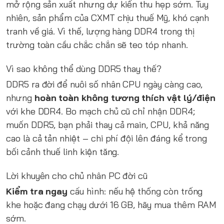
mở rộng sản xuất nhưng dự kiến thu hẹp sớm. Tuy
nhiên, sản phẩm của CXMT chịu thuế Mỹ, khó cạnh
tranh về giá. Vì thế, lượng hàng DDR4 trong thị
trường toàn cầu chắc chắn sẽ teo tóp nhanh.
Vì sao không thể dùng DDR5 thay thế?
DDR5 ra đời để nuôi số nhân CPU ngày càng cao,
nhưng
hoàn toàn không tương thích vật lý/điện
với khe DDR4. Bo mạch chủ cũ chỉ nhận DDR4;
muốn DDR5, bạn phải thay cả main, CPU, khả năng
cao là cả tản nhiệt – chi phí đội lên đáng kể trong
bối cảnh thuế linh kiện tăng.
Lời khuyên cho chủ nhân PC đời cũ
Kiểm tra ngay
cấu hình: nếu hệ thống còn trống
khe hoặc đang chạy dưới 16 GB, hãy mua thêm RAM
sớm.