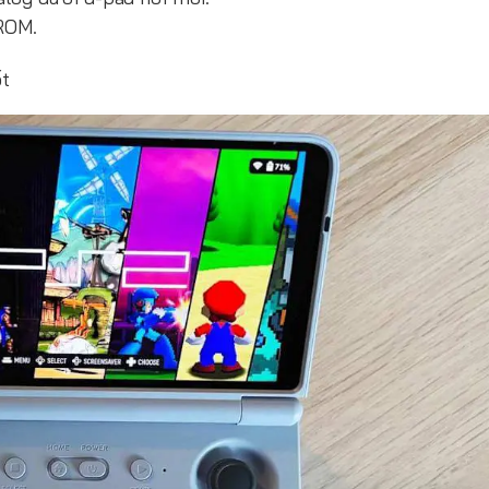
ROM.
ốt