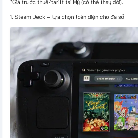
*Giá trước thuế/tariff tại Mỹ (có thể thay đổi).
1. Steam Deck – lựa chọn toàn diện cho đa số