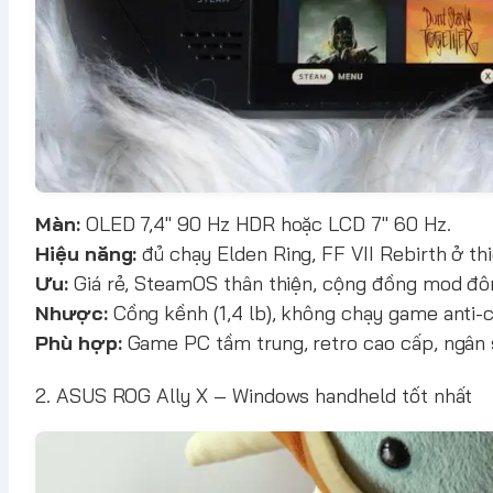
Màn:
OLED 7,4" 90 Hz HDR hoặc LCD 7" 60 Hz.
Hiệu năng:
đủ chạy Elden Ring, FF VII Rebirth ở t
Ưu:
Giá rẻ, SteamOS thân thiện, cộng đồng mod đô
Nhược:
Cồng kềnh (1,4 lb), không chạy game anti-
Phù hợp:
Game PC tầm trung, retro cao cấp, ngân
2. ASUS ROG Ally X – Windows handheld tốt nhất