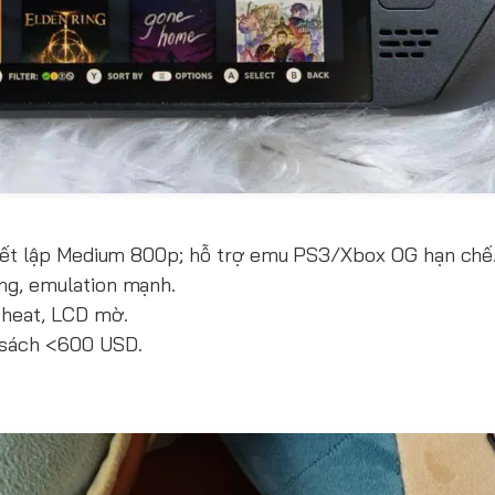
hiết lập Medium 800p; hỗ trợ emu PS3/Xbox OG hạn chế
ng, emulation mạnh.
cheat, LCD mờ.
 sách <600 USD.