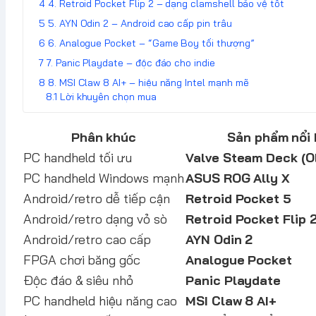
4. Retroid Pocket Flip 2 – dạng clamshell bảo vệ tốt
5. AYN Odin 2 – Android cao cấp pin trâu
6. Analogue Pocket – “Game Boy tối thượng”
7. Panic Playdate – độc đáo cho indie
8. MSI Claw 8 AI+ – hiệu năng Intel mạnh mẽ
Lời khuyên chọn mua
Phân khúc
Sản phẩm nổi 
PC handheld tối ưu
Valve Steam Deck (
PC handheld Windows mạnh
ASUS ROG Ally X
Android/retro dễ tiếp cận
Retroid Pocket 5
Android/retro dạng vỏ sò
Retroid Pocket Flip 
Android/retro cao cấp
AYN Odin 2
FPGA chơi băng gốc
Analogue Pocket
Độc đáo & siêu nhỏ
Panic Playdate
PC handheld hiệu năng cao
MSI Claw 8 AI+