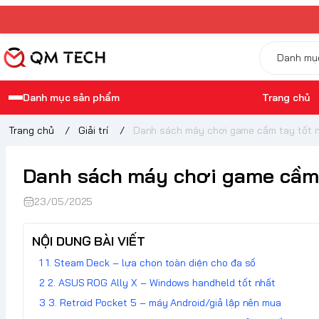
Danh mục sản phẩm
Trang chủ
Trang chủ
/
Giải trí
/
Danh sách máy chơi game cầm tay tốt 
Danh sách máy chơi game cầm 
23/05/2025
NỘI DUNG BÀI VIẾT
1. Steam Deck – lựa chọn toàn diện cho đa số
2. ASUS ROG Ally X – Windows handheld tốt nhất
3. Retroid Pocket 5 – máy Android/giả lập nên mua