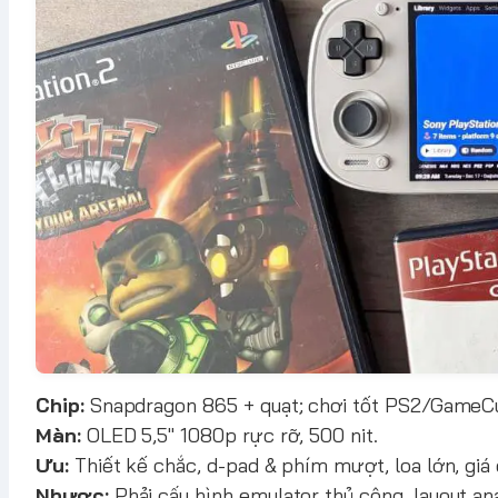
Chip:
Snapdragon 865 + quạt; chơi tốt PS2/GameCu
Màn:
OLED 5,5" 1080p rực rỡ, 500 nit.
Ưu:
Thiết kế chắc, d-pad & phím mượt, loa lớn, giá 
Nhược:
Phải cấu hình emulator thủ công, layout an