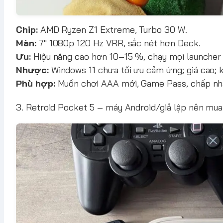
Chip:
AMD Ryzen Z1 Extreme, Turbo 30 W.
Màn:
7" 1080p 120 Hz VRR, sắc nét hơn Deck.
Ưu:
Hiệu năng cao hơn 10–15 %, chạy mọi launcher (
Nhược:
Windows 11 chưa tối ưu cảm ứng; giá cao;
Phù hợp:
Muốn chơi AAA mới, Game Pass, chấp nhậ
3. Retroid Pocket 5 – máy Android/giả lập nên mua