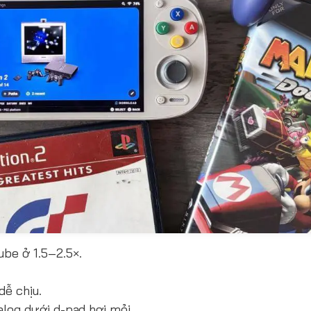
be ở 1.5–2.5×.
dễ chịu.
alog dưới d-pad hơi mỏi.