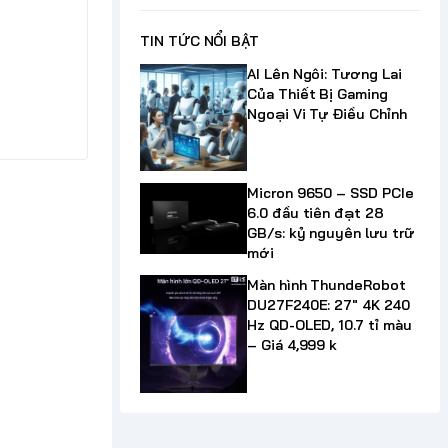
TIN TỨC NỔI BẬT
AI Lên Ngôi: Tương Lai
Của Thiết Bị Gaming
Ngoại Vi Tự Điều Chỉnh
Micron 9650 – SSD PCIe
6.0 đầu tiên đạt 28
GB/s: kỷ nguyên lưu trữ
mới
Màn hình ThundeRobot
DU27F240E: 27" 4K 240
Hz QD-OLED, 10.7 tỉ màu
– Giá 4,999 k