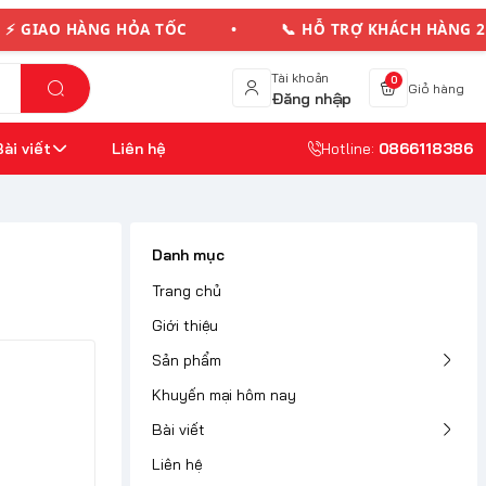
 HỎA TỐC • 📞 HỖ TRỢ KHÁCH HÀNG 24/7 • 💳
Tài khoản
0
Giỏ hàng
Đăng nhập
Bài viết
Liên hệ
Hotline:
0866118386
Danh mục
Trang chủ
Giới thiệu
Sản phẩm
Khuyến mại hôm nay
Bài viết
Liên hệ