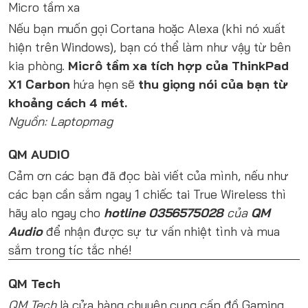
Micro tầm xa
Nếu bạn muốn gọi Cortana hoặc Alexa (khi nó xuất
hiện trên Windows), bạn có thể làm như vậy từ bên
kia phòng.
Micrô tầm xa tích hợp của ThinkPad
X1 Carbon
hứa hẹn sẽ
thu giọng nói của bạn từ
khoảng cách 4 mét.
Nguồn: Laptopmag
QM AUDIO
Cảm ơn các bạn đã đọc bài viết của mình, nếu như
các bạn cần sắm ngay 1 chiếc tai True Wireless thì
hãy alo ngay cho
hotline 0356575028
của
QM
Audio
để nhận được sự tư vấn nhiệt tình và mua
sắm trong tíc tắc nhé!
QM Tech
QM Tech
là cửa hàng chuyên cung cấp đồ Gaming