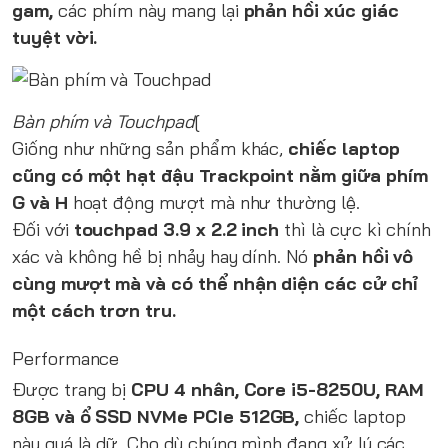
gam,
các phím này mang lại
phản hồi xúc giác
tuyệt vời.
Bàn phím và Touchpad
[
Giống như những sản phẩm khác,
chiếc laptop
cũng có một hạt đậu Trackpoint nằm giữa phím
G và H
hoạt động mượt mà như thường lệ.
Đối với
touchpad 3.9 x 2.2 inch
thì là cực kì chính
xác và không hề bị nhảy hay dính. Nó
phản hồi vô
cùng mượt mà và có thể nhận diện các cử chỉ
một cách trơn tru.
Performance
Được trang bị
CPU 4 nhân, Core i5-8250U, RAM
8GB và ổ SSD NVMe PCIe 512GB,
chiếc laptop
này quá là dữ. Cho dù chúng mình đang xử lý các