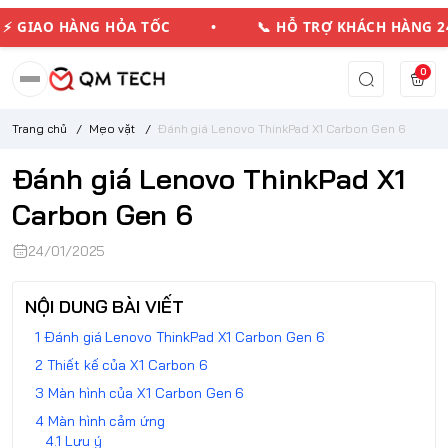
GIAO HÀNG HỎA TỐC • 📞 HỖ TRỢ KHÁCH HÀNG
0
Trang chủ
/
Mẹo vặt
/
Đánh giá Lenovo ThinkPad X1 Carbon Gen 6
Đánh giá Lenovo ThinkPad X1
Carbon Gen 6
24/01/2025
NỘI DUNG BÀI VIẾT
Đánh giá Lenovo ThinkPad X1 Carbon Gen 6
Thiết kế của X1 Carbon 6
Màn hình của X1 Carbon Gen 6
Màn hình cảm ứng
Lưu ý