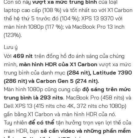
Con số này
vượt xa mức trung bình
của loại
laptop cao cấp (108 %) và tốt nhất so với X1 Carbon
thế hệ thứ 5 trước đó (104 %); XPS 13 9370 với
màn hình 1080p (117 %); và MacBook Pro 13 inch
(123%).
Lưu ý
Với
469 nit
trên đồng hồ đo ánh sáng của chúng
mình,
màn hình HDR của X1 Carbon
vượt xa mức
trung bình của danh mục
(284 nit), Latitude 7390
(286 nit) và Carbon Gen 5 (274 nit).
Màn hình 1080p cũng cung cấp
độ sáng trên mức
trung bình là 293 nits
. MacBook Pro (458 nits) và
Dell XPS 13 (415 nits cho 4K, 372 nits cho 1080p)
gần bằng X1 Carbon và màn hình HDR của nó.
Tuy nhiên
để có thể
tận hưởng trọn vẹn lợi thế của
màn HDR, bạn
sẽ cần video và những phần mềm