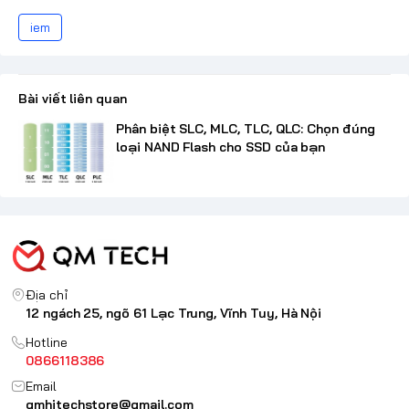
iem
Bài viết liên quan
Phân biệt SLC, MLC, TLC, QLC: Chọn đúng
loại NAND Flash cho SSD của bạn
Địa chỉ
12 ngách 25, ngõ 61 Lạc Trung, Vĩnh Tuy, Hà Nội
Hotline
0866118386
Email
qmhitechstore@gmail.com