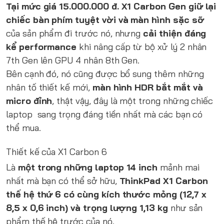
Tại mức giá 15.000.000 đ. X1 Carbon Gen giữ lại
chiếc bàn phím tuyệt vời và màn hình sặc sỡ
của sản phẩm đi trước nó, nhưng
cải thiện đáng
kể performance
khi nâng cấp từ bộ xử lý 2 nhân
7th Gen lên GPU 4 nhân 8th Gen.
Bên cạnh đó, nó cũng được bổ sung thêm những
nhân tố thiết kế mới,
màn hình HDR bắt mắt và
micro đỉnh
, thật vậy, đây là một trong những chiếc
laptop sang trọng đáng tiền nhất mà các bạn có
thể mua.
Thiết kế của X1 Carbon 6
Là
một trong những laptop 14 inch
mảnh mai
nhất mà bạn có thể sở hữu,
ThinkPad X1 Carbon
thế hệ thứ 6 có cùng kích thước mỏng (12,7 x
8,5 x 0,6 inch) và trọng lượng 1,13 kg
như sản
phẩm thế hệ trước của nó.