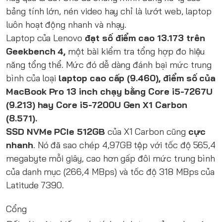
bảng tính lớn, nén video hay chỉ là lướt web, laptop
luôn hoạt động nhanh và nhạy.
Laptop của Lenovo
đạt số điểm cao 13.173 trên
Geekbench 4,
một bài kiểm tra tổng hợp đo hiệu
năng tổng thể. Mức đó dễ dàng đánh bại mức trung
bình của loại
laptop cao cấp (9.460), điểm số của
MacBook Pro 13 inch chạy bằng Core i5-7267U
(9.213) hay Core i5-7200U Gen X1 Carbon
(8.571).
SSD NVMe PCIe 512GB
của X1 Carbon cũng
cực
nhanh
. Nó đã sao chép 4,97GB tệp với tốc độ 565,4
megabyte mỗi giây, cao hơn gấp đôi mức trung bình
của danh mục (266,4 MBps) và tốc độ 318 MBps của
Latitude 7390.
Cổng