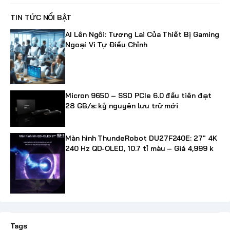
TIN TỨC NỔI BẬT
AI Lên Ngôi: Tương Lai Của Thiết Bị Gaming
Ngoại Vi Tự Điều Chỉnh
Micron 9650 – SSD PCIe 6.0 đầu tiên đạt
28 GB/s: kỷ nguyên lưu trữ mới
Màn hình ThundeRobot DU27F240E: 27" 4K
240 Hz QD-OLED, 10.7 tỉ màu – Giá 4,999 k
Tags