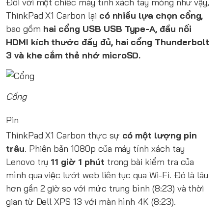
Đối với một chiếc máy tính xách tay mỏng như vậy,
ThinkPad X1 Carbon lại
có nhiều lựa chọn cổng,
bao gồm
hai cổng USB USB Type-A, đầu nối
HDMI kích thước đầy đủ, hai cổng Thunderbolt
3 và khe cắm thẻ nhớ microSD.
Cổng
Pin
ThinkPad X1 Carbon thực sự
có một lượng pin
trâu
. Phiên bản 1080p của máy tính xách tay
Lenovo trụ
11 giờ 1 phút
trong bài kiểm tra của
mình qua việc lướt web liên tục qua Wi-Fi. Đó là lâu
hơn gần 2 giờ so với mức trung bình (8:23) và thời
gian từ Dell XPS 13 với màn hình 4K (8:23).