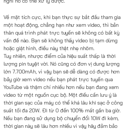
nghĩ nó có thể xử lý được.
Về mặt tích cực, khi bạn thực sự bắt đầu tham gia
một hoạt động, chẳng hạn như xem video, thì bản
thân quá trình phát trực tuyến sẽ không có bất kỳ
vấn đề nào. Bạn sẽ không thấy video bị tạm dừng
hoặc giật hình, điều này thật nhẹ nhõm.
Tuy nhiên, nhược điểm của hiệu suất thấp là thời
lượng pin tuyệt vời. Nó cũng có đơn vị dung lượng
lớn 7.700mAh, vì vậy bạn sẽ dễ dàng có được hơn
bảy giờ xem video nếu bạn phát trực tuyến qua
YouTube và thậm chí nhiều hơn nếu bạn đang xem
video từ một nguồn cục bộ. Một điều cần lưu ý là
thời gian sạc của máy có thể khá lâu khi sạc ở công
suất tối đa 20W. Đi từ 0 đến 100% mất gần ba giờ.
Nếu bạn đang sử dụng bộ chuyển đổi 10W đi kèm,
thời gian này sẽ lâu hơn nhiều vì vậy hãy đảm bảo