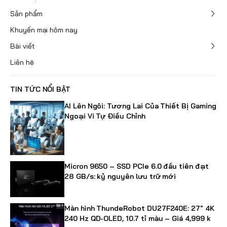
Sản phẩm
Khuyến mại hôm nay
Bài viết
Liên hệ
TIN TỨC NỔI BẬT
AI Lên Ngôi: Tương Lai Của Thiết Bị Gaming
Ngoại Vi Tự Điều Chỉnh
Micron 9650 – SSD PCIe 6.0 đầu tiên đạt
28 GB/s: kỷ nguyên lưu trữ mới
Màn hình ThundeRobot DU27F240E: 27" 4K
240 Hz QD-OLED, 10.7 tỉ màu – Giá 4,999 k