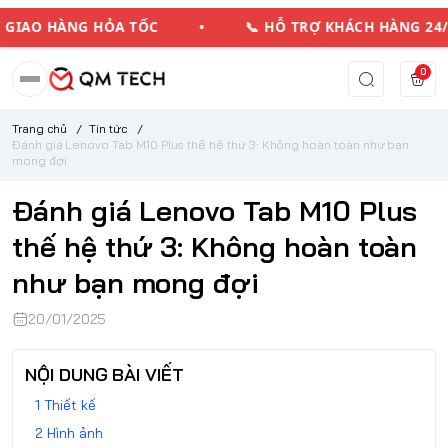
IAO HÀNG HỎA TỐC • 📞 HỖ TRỢ KHÁCH HÀNG 2
0
Trang chủ
/
Tin tức
/
Đánh giá Lenovo Tab M10 Plus thế hệ thứ 3: Không hoàn toàn như bạn
mong đợi
Đánh giá Lenovo Tab M10 Plus
thế hệ thứ 3: Không hoàn toàn
như bạn mong đợi
20/01/2025
NỘI DUNG BÀI VIẾT
Thiết kế
Hình ảnh