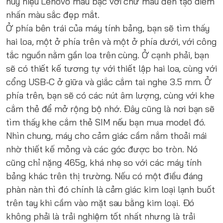
huy hiệu Lenovo màu bạc với chữ màu đen tạo điểm
nhấn màu sắc đẹp mắt.
Ở phía bên trái của máy tính bảng, bạn sẽ tìm thấy
hai loa, một ở phía trên và một ở phía dưới, với công
tắc nguồn nằm gần loa trên cùng. Ở cạnh phải, bạn
sẽ có thiết kế tương tự với thiết lập hai loa, cùng với
cổng USB-C ở giữa và giắc cắm tai nghe 3.5 mm. Ở
phía trên, bạn sẽ có các nút âm lượng, cùng với khe
cắm thẻ để mở rộng bộ nhớ. Đây cũng là nơi bạn sẽ
tìm thấy khe cắm thẻ SIM nếu bạn mua model đó.
Nhìn chung, máy cho cảm giác cầm nắm thoải mái
nhờ thiết kế mỏng và các góc được bo tròn. Nó
cũng chỉ nặng 465g, khá nhẹ so với các máy tính
bảng khác trên thị trường. Nếu có một điều đáng
phàn nàn thì đó chính là cảm giác kim loại lạnh buốt
trên tay khi cầm vào mặt sau bằng kim loại. Đó
không phải là trải nghiệm tốt nhất nhưng là trải