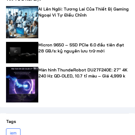
AI Lên Ngôi: Tương Lai Của Thiết Bị Gaming
Ngoại Vi Tự Điều Chỉnh
Micron 9650 – SSD PCIe 6.0 đầu tiên đạt
28 GB/s: kỷ nguyên lưu trữ mới
Màn hình ThundeRobot DU27F240E: 27" 4K
240 Hz QD-OLED, 10.7 tỉ màu – Giá 4,999 k
Tags
iem