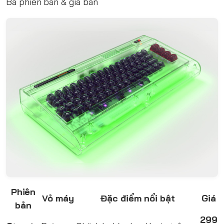
Ba phiên bản & giá bán
Phiên
Vỏ máy
Đặc điểm nổi bật
Giá
bản
299