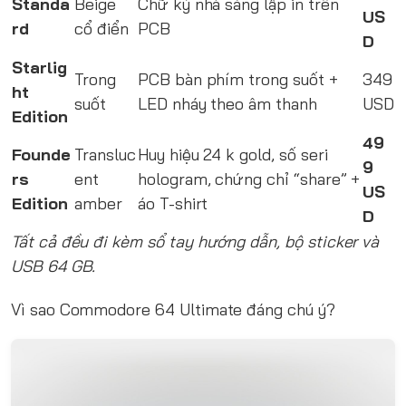
Standa
Beige
Chữ ký nhà sáng lập in trên
US
rd
cổ điển
PCB
D
Starlig
Trong
PCB bàn phím trong suốt +
349
ht
suốt
LED nháy theo âm thanh
USD
Edition
49
Founde
Transluc
Huy hiệu 24 k gold, số seri
9
rs
ent
hologram, chứng chỉ “share” +
US
Edition
amber
áo T-shirt
D
Tất cả đều đi kèm sổ tay hướng dẫn, bộ sticker và
USB 64 GB.
Vì sao Commodore 64 Ultimate đáng chú ý?