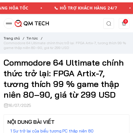
HỎA TỐC • 📞 HỖ TRỢ KHÁCH HÀNG 24/7 • 💳
0
Trang chủ
/
Tin tức
/
Commodore 64 Ultimate chính thức trở lại: FPGA Artix-7, tương thích 99 %
game thập niên 80–90, giá từ 299 USD
Commodore 64 Ultimate chính
thức trở lại: FPGA Artix-7,
tương thích 99 % game thập
niên 80–90, giá từ 299 USD
16/07/2025
NỘI DUNG BÀI VIẾT
Sự trở lại của biểu tượng PC thập niên 80