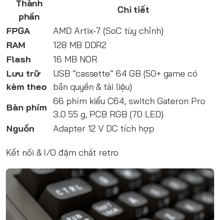
Thành
Chi tiết
phần
FPGA
AMD Artix-7 (SoC tùy chỉnh)
RAM
128 MB DDR2
Flash
16 MB NOR
Lưu trữ
USB “cassette” 64 GB (50+ game có
kèm theo
bản quyền & tài liệu)
66 phím kiểu C64, switch Gateron Pro
Bàn phím
3.0 55 g, PCB RGB (70 LED)
Nguồn
Adapter 12 V DC tích hợp
Kết nối & I/O đậm chất retro