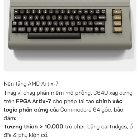
Nền tảng AMD Artix-7
Thay vì chạy phần mềm mô phỏng, C64U xây dựng
trên
FPGA Artix-7
cho phép tái tạo
chính xác
logic phần cứng
của Commodore 64 gốc, bảo
đảm:
Tương thích > 10.000
trò chơi, băng cartridges, ổ
đĩa & phụ kiện cổ.