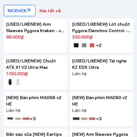
NICEHCK
Xóa tất cả
[USED/LIKENEW] Arm
[USED/LIKENEW] Lót chuột
Sleeves Pygora Kraken - có
Pygora Elenchos Control -
SN
99.000₫
Có SN
250.000₫
+2
[USED/LIKENEW] Chuột
[USED/LIKENEW] Tai nghe
ATK X1 V2 Ultra Max
KZ EDX Ultra
1.150.000₫
Liên hệ
[NEW] Bàn phím MAD68 v2
[NEW] Bàn phím MAD60 v2
HE
HE
Liên hệ
Liên hệ
+3
+3
Bản sao của [NEW] Eartips
[NEW] Arm Sleeves Pygora