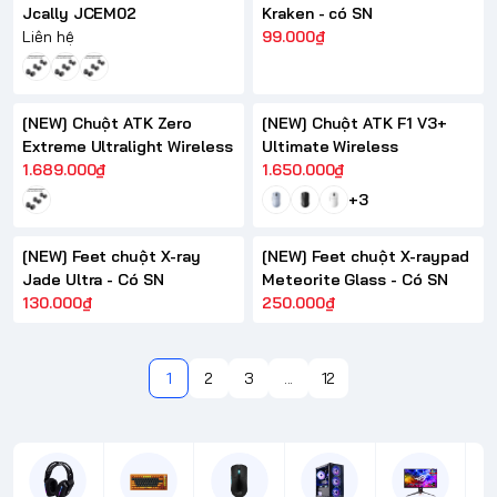
Jcally JCEM02
Kraken - có SN
Liên hệ
99.000₫
[NEW] Chuột ATK Zero
[NEW] Chuột ATK F1 V3+
Extreme Ultralight Wireless
Ultimate Wireless
1.689.000₫
1.650.000₫
+3
[NEW] Feet chuột X-ray
[NEW] Feet chuột X-raypad
Jade Ultra - Có SN
Meteorite Glass - Có SN
130.000₫
250.000₫
1
2
3
...
12