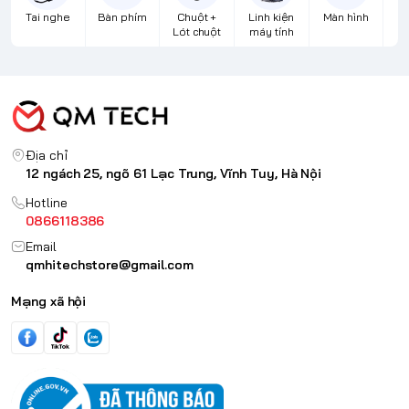
Tai nghe
Bàn phím
Chuột +
Linh kiện
Màn hình
Lót chuột
máy tính
Địa chỉ
12 ngách 25, ngõ 61 Lạc Trung, Vĩnh Tuy, Hà Nội
Hotline
0866118386
Email
qmhitechstore@gmail.com
Mạng xã hội