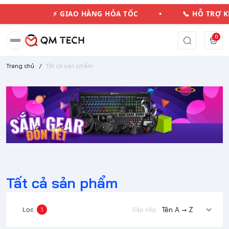
⚡ GIAO HÀNG HỎA TỐC • 📞 HỖ TRỢ 
0
Trang chủ
/
Tất cả sản phẩm
Tất cả sản phẩm
Lọc
1
Sắp xếp