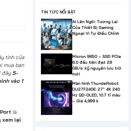
TIN TỨC NỔI BẬT
AI Lên Ngôi: Tương Lai
Của Thiết Bị Gaming
Ngoại Vi Tự Điều Chỉnh
y tính của
Micron 9650 – SSD PCIe
6.0 đầu tiên đạt 28
hi mua bạn
GB/s: kỷ nguyên lưu trữ
ại đây
5-
mới
hình vào 1
Màn hình ThundeRobot
DU27F240E: 27" 4K 240
Hz QD-OLED, 10.7 tỉ màu
– Giá 4,999 k
Port
là
y
xem lại