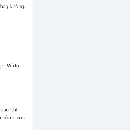
 hay không.
ạn.
Ví dụ:
 sau khi
ồi nên bước