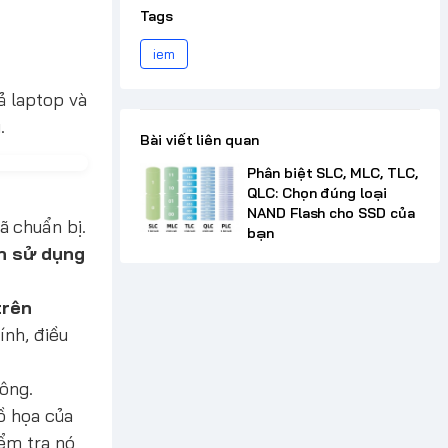
Tags
iem
 laptop và
.
Bài viết liên quan
Phân biệt SLC, MLC, TLC,
QLC: Chọn đúng loại
NAND Flash cho SSD của
 chuẩn bị.
bạn
n sử dụng
trên
ính, điều
ông.
ồ họa của
iểm tra nó