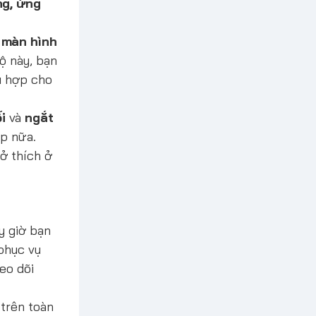
g, ứng
g
màn hình
ộ này, bạn
hù hợp cho
i
và
ngắt
op nữa.
sở thích ở
ây giờ bạn
phục vụ
eo dõi
 trên toàn