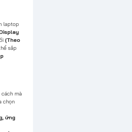
ên laptop
Display
ối
(Theo
thể sắp
ập
h cách mà
ựa chọn
g, ứng