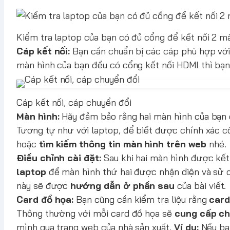
Kiểm tra laptop của bạn có đủ cổng để kết nối 2 m
Cáp kết nối:
Bạn cần chuẩn bị các cáp phù hợp với 
màn hình của bạn đều có cổng kết nối HDMI thì bạn 
Cáp kết nối, cáp chuyển đổi
Màn hình:
Hãy đảm bảo rằng hai màn hình của bạn
Tương tự như với laptop, để biết được chính xác 
hoặc
tìm kiếm thông tin
màn hình trên web
nhé.
Điều chỉnh cài đặt:
Sau khi hai màn hình được kết 
laptop
để màn hình thứ hai được nhận diện và sử 
này sẽ được
hướng dẫn ở phần sau
của bài viết.
Card đồ họa:
Bạn cũng cần kiểm tra liệu rằng
card
Thông thường với mỗi card đồ họa sẽ
cung cấp ch
mình qua trang web của nhà sản xuất.
Ví dụ:
Nếu bạ