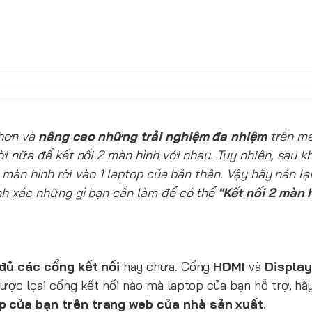
 hơn và
nâng cao những trải nghiệm đa nhiệm
trên má
i nữa để kết nối 2 màn hình với nhau. Tuy nhiên, sau k
2 màn hình rời vào 1 laptop của bản thân. Vậy hãy nán l
h xác những gì bạn cần làm để có thể
"Kết nối 2 màn 
đủ các cổng kết nối
hay chưa. Cổng
HDMI
và
Display
ợc lọai cổng kết nối nào mà laptop của bạn hỗ trợ, hã
op của bạn trên trang web của nhà sản xuất
.