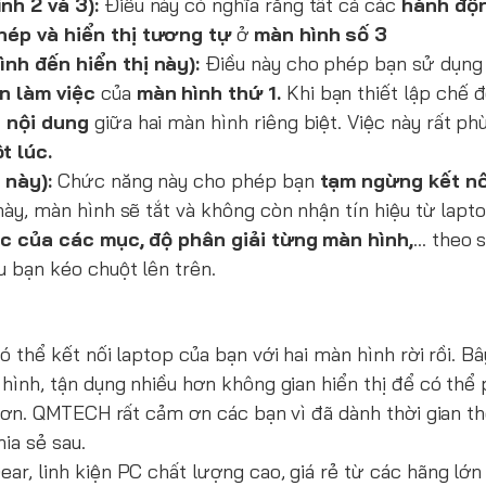
nh 2 và 3):
Điều này có nghĩa rằng tất cả các
hành độn
ép và hiển thị tương tự
ở
màn hình số 3
nh đến hiển thị này):
Điều này cho phép bạn sử dụn
n làm việc
của
màn hình thứ 1.
Khi bạn thiết lập chế đ
 nội dung
giữa hai màn hình riêng biệt. Việc này rất p
t lúc.
 này):
Chức năng này cho phép bạn
tạm ngừng kết nố
ày, màn hình sẽ tắt và không còn nhận tín hiệu từ lapt
c của các mục, độ phân giải từng màn hình,
... theo 
ếu bạn kéo chuột lên trên.
ó thể kết nối laptop của bạn với hai màn hình rời rồi. B
ình, tận dụng nhiều hơn không gian hiển thị để có thể 
hơn. QMTECH rất cảm ơn các bạn vì đã dành thời gian th
ia sẻ sau.
r, linh kiện PC chất lượng cao, giá rẻ từ các hãng lớn