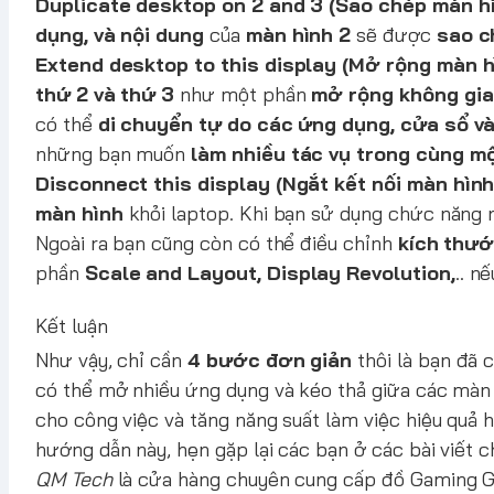
Duplicate desktop on 2 and 3 (Sao chép màn hì
dụng, và nội dung
của
màn hình 2
sẽ được
sao ch
Extend desktop to this display (Mở rộng màn hì
thứ 2 và thứ 3
như một phần
mở rộng không gia
có thể
di chuyển tự do các ứng dụng, cửa sổ và
những bạn muốn
làm nhiều tác vụ trong cùng mộ
Disconnect this display (Ngắt kết nối màn hình
màn hình
khỏi laptop. Khi bạn sử dụng chức năng n
Ngoài ra bạn cũng còn có thể điều chỉnh
kích thướ
phần
Scale and Layout, Display Revolution,
.. n
Kết luận
Như vậy, chỉ cần
4 bước đơn giản
thôi là bạn đã c
có thể mở nhiều ứng dụng và kéo thả giữa các màn h
cho công việc và tăng năng suất làm việc hiệu quả 
hướng dẫn này, hẹn gặp lại các bạn ở các bài viết ch
QM Tech
là cửa hàng chuyên cung cấp đồ Gaming Gea