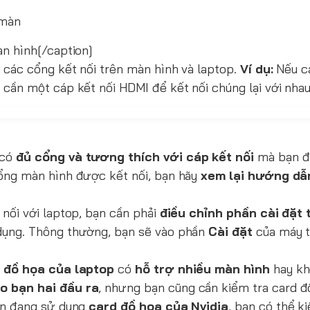
àn hình[/caption]
các cổng kết nối trên màn hình và laptop.
Ví dụ:
Nếu cả
cần một cáp kết nối HDMI để kết nối chúng lại với nhau
 có
đủ cổng và tương thích với cáp kết nối
mà bạn đã
cổng màn hình được kết nối, bạn hãy
xem lại hướng dẫ
nối với laptop, bạn cần phải
điều chỉnh phần cài đặt 
dụng. Thông thường, bạn sẽ vào phần
Cài đặt
của máy t
 đồ họa của laptop
có
hỗ trợ nhiều màn hình
hay kh
o bạn hai đầu ra
, nhưng bạn cũng cần kiểm tra card đ
n đang sử dụng
card đồ họa của Nvidia
, bạn có thể k