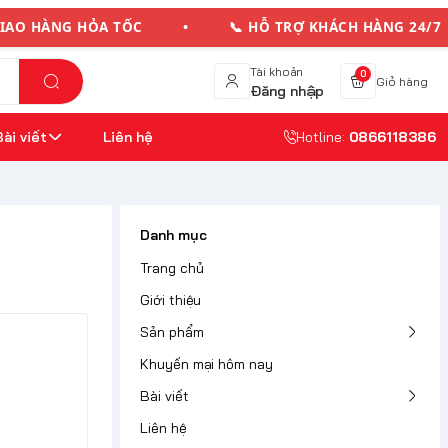
HÀNG HỎA TỐC • 📞 HỖ TRỢ KHÁCH HÀNG 24/7
Tài khoản
0
Giỏ hàng
Đăng nhập
Bài viết
Liên hệ
Hotline:
0866118386
Danh mục
Trang chủ
Giới thiệu
Sản phẩm
Khuyến mại hôm nay
Bài viết
Liên hệ