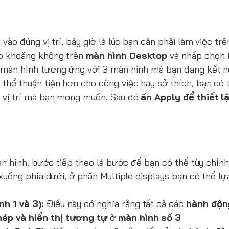
 vào đúng vị trí, bây giờ là lúc bạn cần phải làm việc tr
o khoảng không trên
màn hình Desktop
và nhấp chọn
 màn hình tương ứng với 3 màn hình mà bạn đang kết n
 thể thuận tiện hơn cho công việc hay sở thích, bạn có 
o vị trí mà bạn mong muốn. Sau đó
ấn Apply để thiết l
màn hình, bước tiếp theo là bước để bạn có thể tùy chỉn
 xuống phía dưới, ở phần Multiple displays bạn có thể l
h 1 và 3):
Điều này có nghĩa rằng tất cả các
hành độn
ép và hiển thị tương tự
ở
màn hình số 3