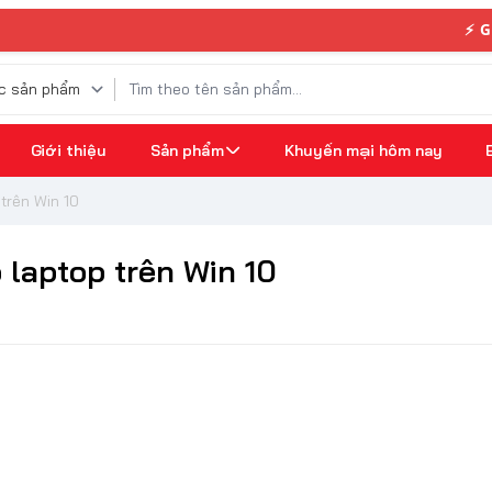
⚡ GIAO 
Giới thiệu
Sản phẩm
Khuyến mại hôm nay
 trên Win 10
 laptop trên Win 10