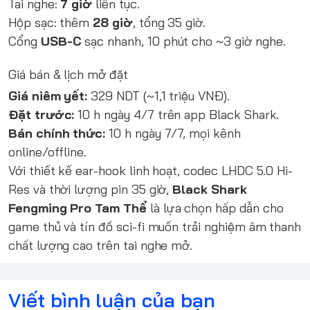
Tai nghe:
7 giờ
liên tục.
Hộp sạc: thêm
28 giờ
, tổng 35 giờ.
Cổng
USB-C
sạc nhanh, 10 phút cho ~3 giờ nghe.
Giá bán & lịch mở đặt
Giá niêm yết:
329 NDT (~1,1 triệu VNĐ).
Đặt trước:
10 h ngày 4/7 trên app Black Shark.
Bán chính thức:
10 h ngày 7/7, mọi kênh
online/offline.
Với thiết kế ear-hook linh hoạt, codec LHDC 5.0 Hi-
Res và thời lượng pin 35 giờ,
Black Shark
Fengming Pro Tam Thể
là lựa chọn hấp dẫn cho
game thủ và tín đồ sci-fi muốn trải nghiệm âm thanh
chất lượng cao trên tai nghe mở.
Viết bình luận của bạn