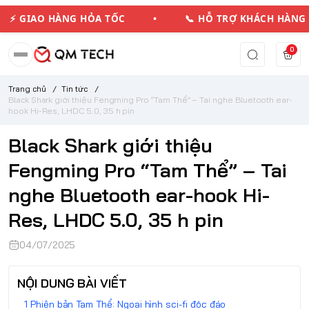
 GIAO HÀNG HỎA TỐC • 📞 HỖ TRỢ KHÁCH HÀN
0
Trang chủ
/
Tin tức
/
Black Shark giới thiệu Fengming Pro “Tam Thể” – Tai nghe Bluetooth ear-
hook Hi-Res, LHDC 5.0, 35 h pin
Black Shark giới thiệu
Fengming Pro “Tam Thể” – Tai
nghe Bluetooth ear-hook Hi-
Res, LHDC 5.0, 35 h pin
04/07/2025
NỘI DUNG BÀI VIẾT
Phiên bản Tam Thể: Ngoại hình sci-fi độc đáo