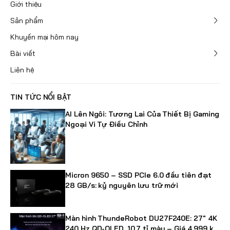
Giới thiệu
Sản phẩm
Khuyến mại hôm nay
Bài viết
Liên hệ
TIN TỨC NỔI BẬT
AI Lên Ngôi: Tương Lai Của Thiết Bị Gaming
Ngoại Vi Tự Điều Chỉnh
Micron 9650 – SSD PCIe 6.0 đầu tiên đạt
28 GB/s: kỷ nguyên lưu trữ mới
Màn hình ThundeRobot DU27F240E: 27" 4K
240 Hz QD-OLED, 10.7 tỉ màu – Giá 4,999 k