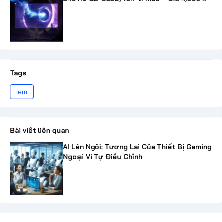
Tags
iem
Bài viết liên quan
AI Lên Ngôi: Tương Lai Của Thiết Bị Gaming
Ngoại Vi Tự Điều Chỉnh