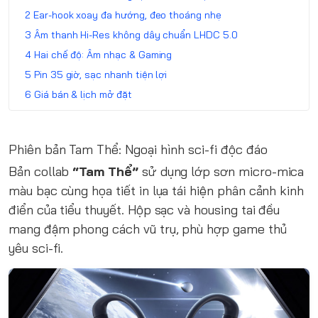
Ear-hook xoay đa hướng, đeo thoáng nhẹ
Âm thanh Hi-Res không dây chuẩn LHDC 5.0
Hai chế độ: Âm nhạc & Gaming
Pin 35 giờ, sạc nhanh tiện lợi
Giá bán & lịch mở đặt
Phiên bản Tam Thể: Ngoại hình sci-fi độc đáo
Bản collab
“Tam Thể”
sử dụng lớp sơn micro-mica
màu bạc cùng họa tiết in lụa tái hiện phân cảnh kinh
điển của tiểu thuyết. Hộp sạc và housing tai đều
mang đậm phong cách vũ trụ, phù hợp game thủ
yêu sci-fi.