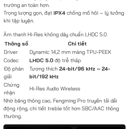
trường an toàn hơn.
Trọng lượng gọn, đạt
IPX4
chống mồ hôi – lý tưởng
khi tập luyện.
Âm thanh Hi-Res không dây chuẩn LHDC 5.0
Thông số
Chi tiết
Driver
Dynamic 14,2 mm màng TPU-PEEK
Codec
LHDC 5.0
độ trễ thấp
Độ phân
Tương thích
24-bit/96 kHz – 24-
giải
bit/192 kHz
Chứng
Hi-Res Audio Wireless
nhận
Nhờ băng thông cao, Fengming Pro truyền tải dải
động rộng, chi tiết treble tốt hơn SBC/AAC thông
thường.