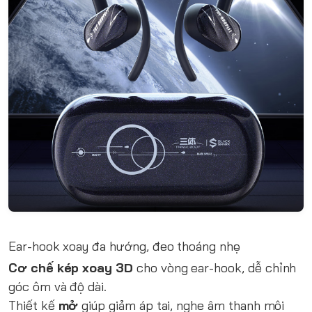
Ear-hook xoay đa hướng, đeo thoáng nhẹ
Cơ chế kép xoay 3D
cho vòng ear-hook, dễ chỉnh
góc ôm và độ dài.
Thiết kế
mở
giúp giảm áp tai, nghe âm thanh môi