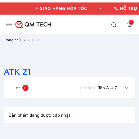
⚡ GIAO HÀNG HỎA TỐC • 📞 HỖ TR
0
Trang chủ
/
ATK Z1
ATK Z1
Lọc
0
Sắp xếp
Sản phẩm đang được cập nhật