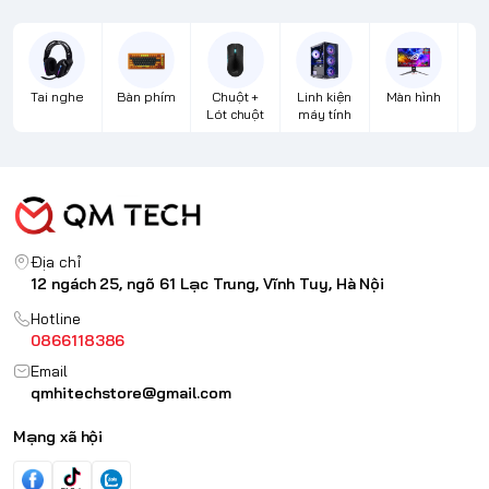
Tai nghe
Bàn phím
Chuột +
Linh kiện
Màn hình
Lót chuột
máy tính
Địa chỉ
12 ngách 25, ngõ 61 Lạc Trung, Vĩnh Tuy, Hà Nội
Hotline
0866118386
Email
qmhitechstore@gmail.com
Mạng xã hội