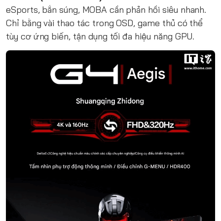
eSports, bắn súng, MOBA cần phản hồi siêu nhanh.
Chỉ bằng vài thao tác trong OSD, game thủ có thể
tùy cơ ứng biến, tận dụng tối đa hiệu năng GPU.