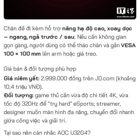
Chân đế đi kèm hỗ trợ
nâng hạ độ cao, xoay dọc
– ngang, ngả trước / sau
. Nếu cần không gian
gọn gàng, người dùng có thể tháo chân và gắn
VESA
100 × 100 mm
lên arm hoặc giá treo.
Giá bán & đối tượng phù hợp
Giá niêm yết:
2.999.000 đồng trên JD.com (khoảng
10,4 triệu VNĐ).
Đối tượng:
game thủ cần vừa độ chi tiết 4K, vừa
tốc độ 320Hz để “try hard” eSports; streamer,
designer muốn màn hình đa năng, chuyển đổi nhanh
giữa công việc và giải trí.
Tại sao nên cân nhắc AOC U32G4?