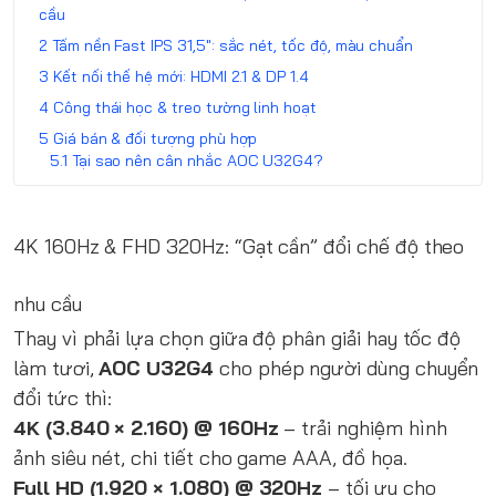
cầu
Tấm nền Fast IPS 31,5″: sắc nét, tốc độ, màu chuẩn
Kết nối thế hệ mới: HDMI 2.1 & DP 1.4
Công thái học & treo tường linh hoạt
Giá bán & đối tượng phù hợp
Tại sao nên cân nhắc AOC U32G4?
4K 160Hz & FHD 320Hz: “Gạt cần” đổi chế độ theo
nhu cầu
Thay vì phải lựa chọn giữa độ phân giải hay tốc độ
làm tươi,
AOC U32G4
cho phép người dùng chuyển
đổi tức thì:
4K (3.840 × 2.160) @ 160Hz
‒ trải nghiệm hình
ảnh siêu nét, chi tiết cho game AAA, đồ họa.
Full HD (1.920 × 1.080) @ 320Hz
‒ tối ưu cho