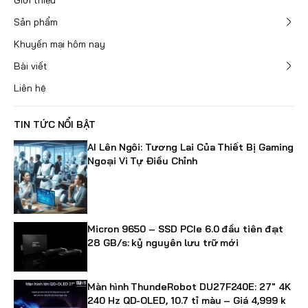
Giới thiệu
Sản phẩm
Khuyến mại hôm nay
Bài viết
Liên hệ
TIN TỨC NỔI BẬT
AI Lên Ngôi: Tương Lai Của Thiết Bị Gaming
Ngoại Vi Tự Điều Chỉnh
Micron 9650 – SSD PCIe 6.0 đầu tiên đạt
28 GB/s: kỷ nguyên lưu trữ mới
Màn hình ThundeRobot DU27F240E: 27" 4K
240 Hz QD-OLED, 10.7 tỉ màu – Giá 4,999 k