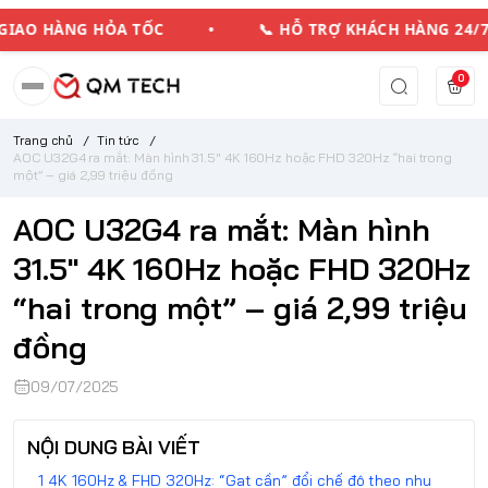
AO HÀNG HỎA TỐC • 📞 HỖ TRỢ KHÁCH HÀNG 2
0
Trang chủ
/
Tin tức
/
AOC U32G4 ra mắt: Màn hình 31.5" 4K 160Hz hoặc FHD 320Hz “hai trong
một” – giá 2,99 triệu đồng
AOC U32G4 ra mắt: Màn hình
31.5" 4K 160Hz hoặc FHD 320Hz
“hai trong một” – giá 2,99 triệu
đồng
09/07/2025
NỘI DUNG BÀI VIẾT
4K 160Hz & FHD 320Hz: “Gạt cần” đổi chế độ theo nhu