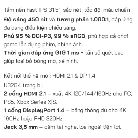
Tấm nền Fast IPS 31,5″: sắc nét, tốc độ, màu chuẩn
Độ sáng 450 nit
và
tương phản 1.000:1
, đáp ứng
đa dạng điều kiện chiếu sáng.
Phủ 95 % DCI-P3, 99 % sRGB
, phù hợp cả chơi
game lẫn dựng phim, chỉnh ảnh.
Thời gian đáp ứng GtG 1 ms
+ tần số quét cao
giúp loại bỏ bóng mờ, xé hình.
Kết nối thế hệ mới: HDMI 2.1 & DP 1.4
U32G4 trang bị:
2 cổng HDMI 2.1
– xuất 4K 120/144/160Hz cho PC,
PS5, Xbox Series X|S.
1 cổng DisplayPort 1.4
– băng thông đủ cho 4K
160Hz hoặc FHD 320Hz.
Jack 3,5 mm
– cắm tai nghe, loa ngoài tiện lợi.