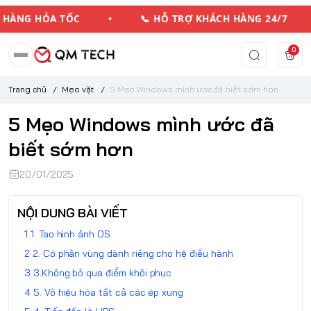
HÀNG HỎA TỐC • 📞 HỖ TRỢ KHÁCH HÀNG 24/7 
0
Trang chủ
/
Mẹo vặt
/
5 Mẹo Windows mình ước đã biết sớm hơn
5 Mẹo Windows mình ước đã
biết sớm hơn
20/01/2025
NỘI DUNG BÀI VIẾT
1. Tạo hình ảnh OS
2. Có phân vùng dành riêng cho hệ điều hành
3.Không bỏ qua điểm khôi phục
5. Vô hiệu hóa tất cả các ép xung