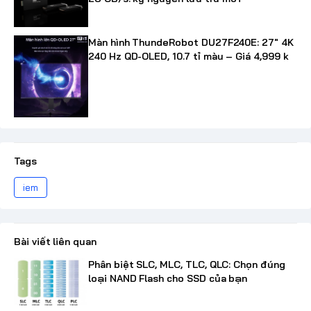
Màn hình ThundeRobot DU27F240E: 27" 4K
240 Hz QD-OLED, 10.7 tỉ màu – Giá 4,999 k
Tags
iem
Bài viết liên quan
Phân biệt SLC, MLC, TLC, QLC: Chọn đúng
loại NAND Flash cho SSD của bạn