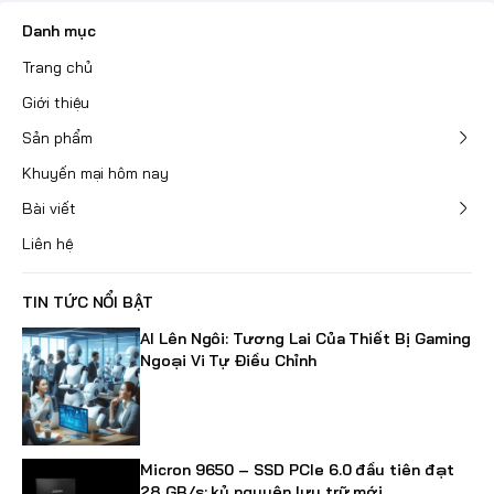
Danh mục
Trang chủ
Giới thiệu
Sản phẩm
Khuyến mại hôm nay
Bài viết
Liên hệ
TIN TỨC NỔI BẬT
AI Lên Ngôi: Tương Lai Của Thiết Bị Gaming
Ngoại Vi Tự Điều Chỉnh
Micron 9650 – SSD PCIe 6.0 đầu tiên đạt
28 GB/s: kỷ nguyên lưu trữ mới