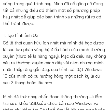
sống trong quá trình này. Mình đã cố gắng cô đọng
tất cả những điều đó thành một số phương pháp
hay nhất để giúp các bạn tránh xa những rủi ro có
thể tránh được.
1. Tạo hình ảnh OS
Có lẽ thói quen hữu ích nhất mà mình đã học được
là sao lưu phân vùng hệ điều hành của mình thường
xuyên (thực tế là hàng ngày). Mặc dù điều này không
xảy ra thường xuyên cách đây vài năm nhưng mình
nhận thấy rằng gần đây, quá trình cài đặt Windows
10 của mình có xu hướng hỏng một cách kỳ lạ cứ
sau 2 tháng hoặc lâu hơn.
Mình đã thử chạy chẩn đoán thông thường —kiểm
tra sức khỏe SSD,sửa chữa bản sao Windows và
thậm chí kiểm tra RAM để tìm lỗi. Nhưng sự cố vẫn