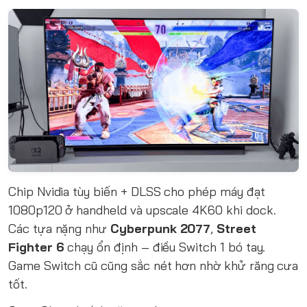
Chip Nvidia tùy biến + DLSS cho phép máy đạt
1080p120 ở handheld và upscale 4K60 khi dock.
Các tựa nặng như
Cyberpunk 2077
,
Street
Fighter 6
chạy ổn định – điều Switch 1 bó tay.
Game Switch cũ cũng sắc nét hơn nhờ khử răng cưa
tốt.