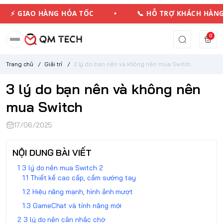
 GIAO HÀNG HỎA TỐC • 📞 HỖ TRỢ KHÁCH HÀNG
0
Trang chủ
/
Giải trí
/
3 lý do bạn nên và không nên mua Switch
3 lý do bạn nên và không nên
mua Switch
17/06/2025
NỘI DUNG BÀI VIẾT
3 lý do nên mua Switch 2
Thiết kế cao cấp, cầm sướng tay
Hiệu năng mạnh, hình ảnh mượt
GameChat và tính năng mới
3 lý do nên cân nhắc chờ