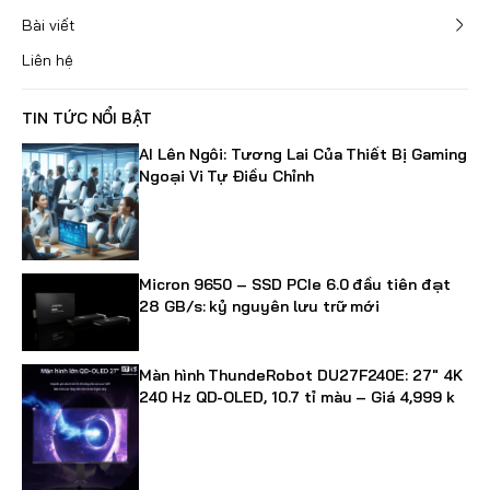
Bài viết
Liên hệ
TIN TỨC NỔI BẬT
AI Lên Ngôi: Tương Lai Của Thiết Bị Gaming
Ngoại Vi Tự Điều Chỉnh
Micron 9650 – SSD PCIe 6.0 đầu tiên đạt
28 GB/s: kỷ nguyên lưu trữ mới
Màn hình ThundeRobot DU27F240E: 27" 4K
240 Hz QD-OLED, 10.7 tỉ màu – Giá 4,999 k